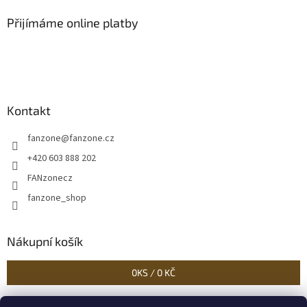
s
u
Přijímáme online platby
Kontakt
fanzone
@
fanzone.cz
+420 603 888 202
FANzonecz
fanzone_shop
Nákupní košík
0
KS /
0 KČ