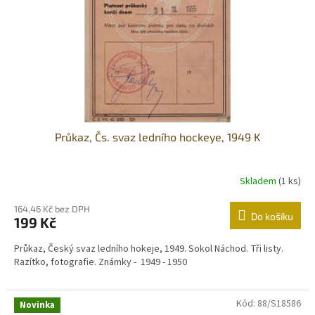
o
d
u
k
t
ů
Průkaz, Čs. svaz ledního hockeye, 1949 K
Skladem
(1 ks)
164,46 Kč bez DPH
Do košíku
199 Kč
Průkaz, Český svaz ledního hokeje, 1949. Sokol Náchod. Tři listy.
Razítko, fotografie. Známky - 1949 - 1950
Kód:
88/S18586
Novinka