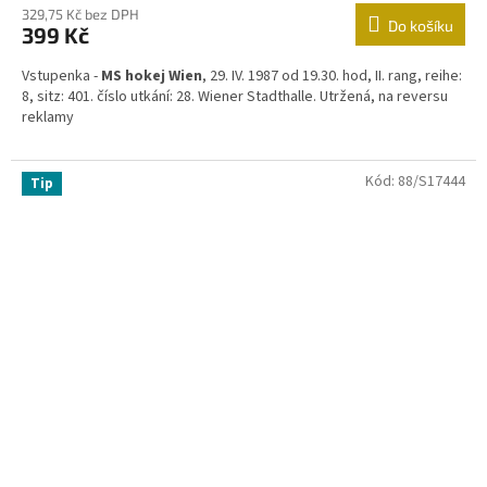
329,75 Kč bez DPH
Do košíku
399 Kč
Vstupenka -
MS hokej Wien
, 29. IV. 1987 od 19.30. hod, II. rang, reihe:
8, sitz: 401. číslo utkání: 28. Wiener Stadthalle. Utržená, na reversu
reklamy
Kód:
88/S17444
Tip