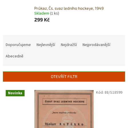
Průkaz, Čs. svaz ledního hockeye, 1949
Skladem
(1 ks)
299 Kč
Ř
a
Doporučujeme
Nejlevnější
Nejdražší
Nejprodávanější
z
e
Abecedně
n
í
p
OTEVŘÍT FILTR
r
o
V
Kód:
88/S18599
Novinka
d
ý
u
p
k
i
t
s
ů
p
r