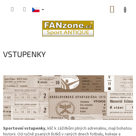
Přejít
NÁKUP
na
obsah
KOŠÍK
VSTUPENKY
Sportovní vstupenky
, klíč k zážitkům plných adrenalinu, mají bohatou
historii. Od ručně psaných lístků v raných dnech fotbalu, hokeje a