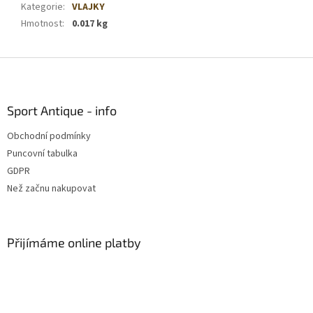
Kategorie
:
VLAJKY
Hmotnost
:
0.017 kg
Z
á
p
a
Sport Antique - info
t
Obchodní podmínky
í
Puncovní tabulka
GDPR
Než začnu nakupovat
Přijímáme online platby