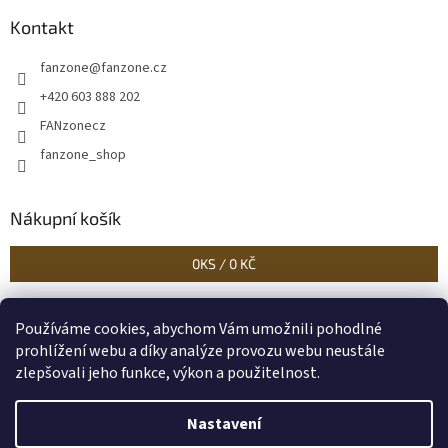
Kontakt
fanzone
@
fanzone.cz
+420 603 888 202
FANzonecz
fanzone_shop
Nákupní košík
0
KS /
0 KČ
Používáme cookies, abychom Vám umožnili pohodlné
Historické dokumenty
Linoryty - nástěnky
Blog Sportantique.cz
prohlížení webu a díky analýze provozu webu neustále
zlepšovali jeho funkce, výkon a použitelnost.
Nastavení
Vytvořil Shoptet