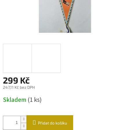
299 Kč
247,11 Kč bez DPH
Měrná
Skladem
(1 ks)
cena:
Přidat do košíku