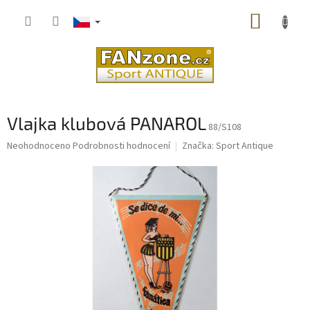
Přejít
NÁKUP
na
obsah
KOŠÍK
Vlajka klubová PANAROL
88/S108
Průměrné
Neohodnoceno
Podrobnosti hodnocení
Značka:
Sport Antique
hodnocení
produktu
je
0,0
z
5
hvězdiček.