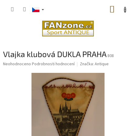
Přejít
NÁKUP
na
obsah
KOŠÍK
Vlajka klubová DUKLA PRAHA
808
Průměrné
Neohodnoceno
Podrobnosti hodnocení
Značka:
Antique
hodnocení
produktu
je
0,0
z
5
hvězdiček.