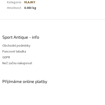
Kategorie
:
VLAJKY
Hmotnost
:
0.003 kg
Z
á
p
a
Sport Antique - info
t
Obchodní podmínky
í
Puncovní tabulka
GDPR
Než začnu nakupovat
Přijímáme online platby