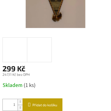
299 Kč
247,11 Kč bez DPH
Měrná
Skladem
(1 ks)
cena:
Přidat do košíku