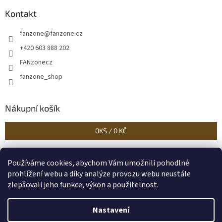
Kontakt
fanzone
@
fanzone.cz
+420 603 888 202
FANzonecz
fanzone_shop
Nákupní košík
0
KS /
0 KČ
Používáme cookies, abychom Vám umožnili pohodlné
Historické dokumenty
Linoryty - nástěnky
Blog Sportantique.cz
prohlížení webu a díky analýze provozu webu neustále
zlepšovali jeho funkce, výkon a použitelnost.
Nastavení
Vytvořil Shoptet