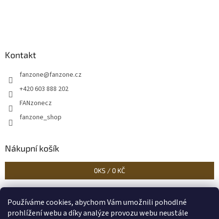
Kontakt
fanzone
@
fanzone.cz
+420 603 888 202
FANzonecz
fanzone_shop
Nákupní košík
0
KS /
0 KČ
Používáme cookies, abychom Vám umožnili pohodlné
Historické dokumenty
Linoryty - nástěnky
Blog Sportantique.cz
prohlížení webu a díky analýze provozu webu neustále