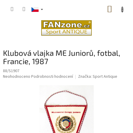
Přejít
NÁKUP
na
obsah
KOŠÍK
Klubová vlajka ME Juniorů, fotbal,
Francie, 1987
88/S1907
Průměrné
Neohodnoceno
Podrobnosti hodnocení
Značka:
Sport Antique
hodnocení
produktu
je
0,0
z
5
hvězdiček.