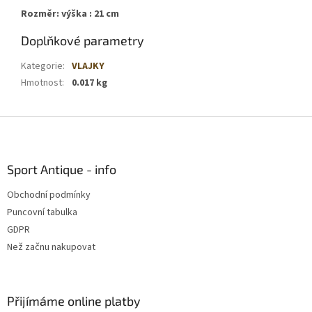
Rozměr: výška : 21 cm
Doplňkové parametry
Kategorie
:
VLAJKY
Hmotnost
:
0.017 kg
Z
á
p
a
Sport Antique - info
t
Obchodní podmínky
í
Puncovní tabulka
GDPR
Než začnu nakupovat
Přijímáme online platby