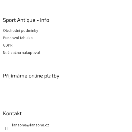
Z
á
p
a
Sport Antique - info
t
Obchodní podmínky
í
Puncovní tabulka
GDPR
Než začnu nakupovat
Přijímáme online platby
Kontakt
fanzone
@
fanzone.cz