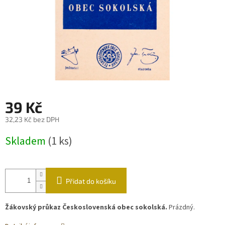
39 Kč
32,23 Kč bez DPH
Měrná
Skladem
(1 ks)
cena:
Přidat do košíku
Žákovský průkaz Československá obec sokolská.
Prázdný.