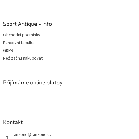
Z
á
p
a
Sport Antique - info
t
Obchodní podmínky
í
Puncovní tabulka
GDPR
Než začnu nakupovat
Přijímáme online platby
Kontakt
fanzone
@
fanzone.cz