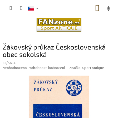
Přejít
NÁKUP
na
obsah
KOŠÍK
Žákovský průkaz Československá
obec sokolská
88/S684
Průměrné
Neohodnoceno
Podrobnosti hodnocení
Značka:
Sport Antique
hodnocení
produktu
je
0,0
z
5
hvězdiček.