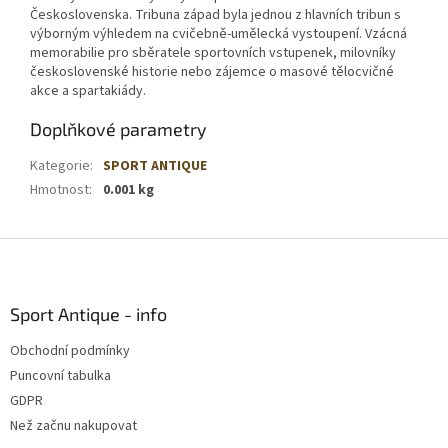
Československa. Tribuna západ byla jednou z hlavních tribun s
výborným výhledem na cvičebně-umělecká vystoupení. Vzácná
memorabilie pro sběratele sportovních vstupenek, milovníky
československé historie nebo zájemce o masové tělocvičné
akce a spartakiády.
Doplňkové parametry
Kategorie
:
SPORT ANTIQUE
Hmotnost
:
0.001 kg
Z
á
p
a
Sport Antique - info
t
Obchodní podmínky
í
Puncovní tabulka
GDPR
Než začnu nakupovat