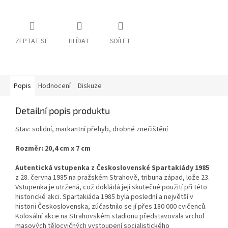
ZEPTAT SE
HLÍDAT
SDÍLET
Popis
Hodnocení
Diskuze
Detailní popis produktu
Stav: solidní, markantní přehyb, drobné znečištění
Rozměr: 20,4 cm x 7 cm
Autentická vstupenka z Československé Spartakiády 1985
z 28. června 1985 na pražském Strahově, tribuna západ, lože 23.
Vstupenka je utržená, což dokládá její skutečné použití při této
historické akci. Spartakiáda 1985 byla poslední a největší v
historii Československa, zúčastnilo se jí přes 180 000 cvičenců.
Kolosální akce na Strahovském stadionu představovala vrchol
masových tělocvičných vystoupení socialistického