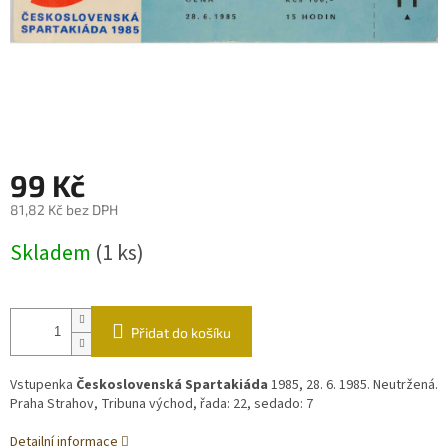
99 Kč
81,82 Kč bez DPH
Měrná
Skladem
(1 ks)
cena:
Přidat do košíku
Vstupenka
Československá Spartakiáda
1985, 28. 6. 1985. Neutržená.
Praha Strahov, Tribuna východ, řada: 22, sedado: 7
Detailní informace