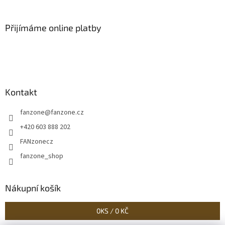
Přijímáme online platby
Kontakt
fanzone
@
fanzone.cz
+420 603 888 202
FANzonecz
fanzone_shop
Nákupní košík
0
KS /
0 KČ