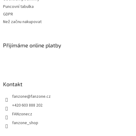
í
Puncovní tabulka
GDPR
Než začnu nakupovat
Přijímáme online platby
Kontakt
fanzone
@
fanzone.cz
+420 603 888 202
FANzonecz
fanzone_shop