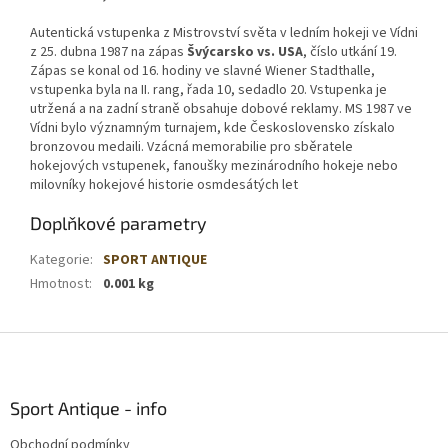
Autentická vstupenka z Mistrovství světa v ledním hokeji ve Vídni
z 25. dubna 1987 na zápas
Švýcarsko vs. USA
, číslo utkání 19.
Zápas se konal od 16. hodiny ve slavné Wiener Stadthalle,
vstupenka byla na II. rang, řada 10, sedadlo 20. Vstupenka je
utržená a na zadní straně obsahuje dobové reklamy. MS 1987 ve
Vídni bylo významným turnajem, kde Československo získalo
bronzovou medaili. Vzácná memorabilie pro sběratele
hokejových vstupenek, fanoušky mezinárodního hokeje nebo
milovníky hokejové historie osmdesátých let
Doplňkové parametry
Kategorie
:
SPORT ANTIQUE
Hmotnost
:
0.001 kg
Z
á
p
a
Sport Antique - info
t
Obchodní podmínky