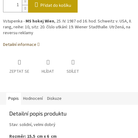
Přidat do košíku
Vstupenka -
MS hokej Wien
, 25. IV. 1987 od 16. hod. Schweitz v. USA, II.
rang, reihe: 10, sitz: 20. číslo utkání: 19. Wiener Stadthalle. Utržená, na
reversu reklamy
Detailní informace
ZEPTAT SE
HLÍDAT
SDÍLET
Popis
Hodnocení
Diskuze
Detailní popis produktu
Stav: solidní, velmi dobrý
Rozměr: 15,5 cm x 6 cm