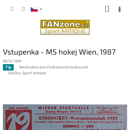
Přejít
NÁKUP
na
obsah
KOŠÍK
Vstupenka - MS hokej Wien, 1987
88/S17444
Průměrné
Neohodnoceno
Podrobnosti hodnocení
Tip
hodnocení
Značka:
Sport Antique
produktu
je
0,0
z
5
hvězdiček.