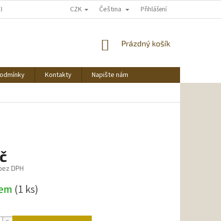
CZK
Čeština
ČNU NAKUPOVAT
Přihlášení
NÁKUPNÍ
Prázdný košík
KOŠÍK
podmínky
Kontakty
Napište nám
č
 bez DPH
dem
(1 ks)