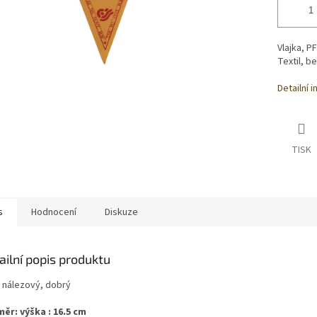
Vlajka, P
Textil, b
Detailní 
TISK
s
Hodnocení
Diskuze
ailní popis produktu
: nálezový, dobrý
ěr: výška : 16.5 cm