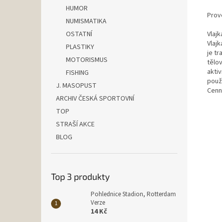
HUMOR
Prov
NUMISMATIKA
OSTATNÍ
Vlajk
Vlaj
PLASTIKY
je t
MOTORISMUS
tělov
akti
FISHING
použ
J. MASOPUST
Cenn
ARCHIV ČESKÁ SPORTOVNÍ
TOP
STRAŠÍ AKCE
BLOG
Top 3 produkty
Pohlednice Stadion, Rotterdam
Verze
14 Kč