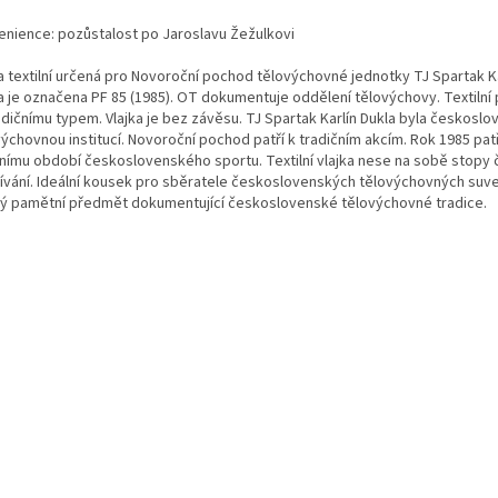
enience: pozůstalost po Jaroslavu Žežulkovi
a textilní určená pro Novoroční pochod tělovýchovné jednotky TJ Spartak Ka
ka je označena PF 85 (1985). OT dokumentuje oddělení tělovýchovy. Textilní
radičnímu typem. Vlajka je bez závěsu. TJ Spartak Karlín Dukla byla českosl
ýchovnou institucí. Novoroční pochod patří k tradičním akcím. Rok 1985 patř
vnímu období československého sportu. Textilní vlajka nese na sobě stopy 
ívání. Ideální kousek pro sběratele československých tělovýchovných suve
ý pamětní předmět dokumentující československé tělovýchovné tradice.