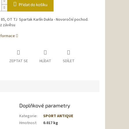
Přidat do košíku
F 85, OT TJ Spartak Karlín Dukla - Novoroční pochod.
ez závěsu
informace
ZEPTAT SE
HLÍDAT
SDÍLET
Doplňkové parametry
Kategorie
:
SPORT ANTIQUE
Hmotnost
:
0.017 kg