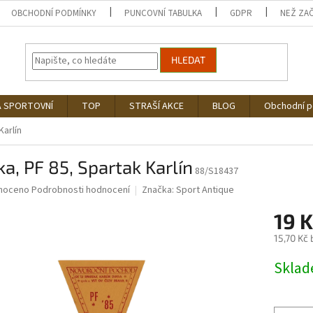
OBCHODNÍ PODMÍNKY
PUNCOVNÍ TABULKA
GDPR
NEŽ ZA
HLEDAT
Á SPORTOVNÍ
TOP
STRAŠÍ AKCE
BLOG
Obchodní 
Karlín
ka, PF 85, Spartak Karlín
88/S18437
né
noceno
Podrobnosti hodnocení
Značka:
Sport Antique
ní
19 K
u
15,70 Kč
Měrná
Skla
cena:
ek.