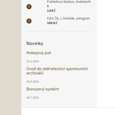
Pohlednice Stadion, Anderlecht
B
14 Kč
Foto ČB, J. Holeček, autogram
169 Kč
Novinky
Hokejový puk
31.5.2024
Úvod do sběratelství sportovních
archiválií
30.9.2023
Bonusový systém
28.7.2023
Z