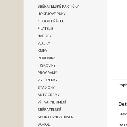
n
SBĚRATELSKÉ KARTIČKY
e
HOKEJOVÉ PUKY
l
ODBOR PŘÁTEL
FILATELIE
NÁDOBY
VLAJKY
KNIHY
PERIODIKA
TISKOVINY
PROGRAMY
VSTUPENKY
Popi
STADIONY
AUTOGRAMY
VÝTVARNÉ UMĚNÍ
Det
SBĚRATELSKÉ
Stav
SPORTOVNÍ VYBAVENÍ
SOKOL
Rozm