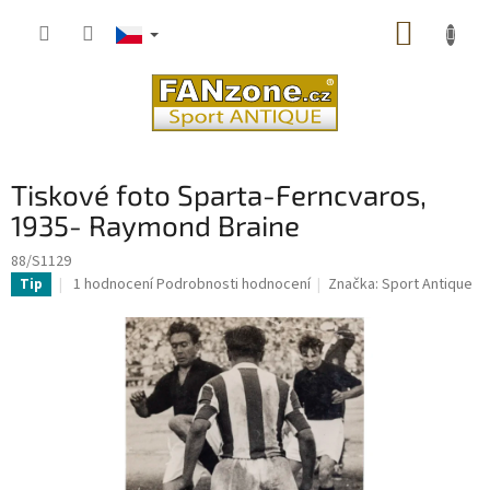
Přejít
NÁKUP
na
obsah
KOŠÍK
Tiskové foto Sparta-Ferncvaros,
1935- Raymond Braine
88/S1129
Průměrné
1 hodnocení
Podrobnosti hodnocení
Značka:
Sport Antique
Tip
hodnocení
produktu
je
5,0
z
5
hvězdiček.