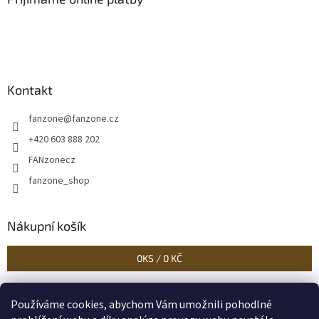
Kontakt
fanzone
@
fanzone.cz
+420 603 888 202
FANzonecz
fanzone_shop
Nákupní košík
0
KS /
0 KČ
Používáme cookies, abychom Vám umožnili pohodlné
Historické dokumenty
Linoryty - nástěnky
Blog Sportantique.cz