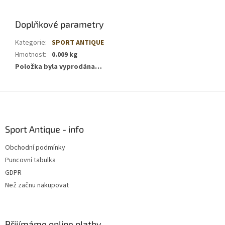
Doplňkové parametry
Kategorie
:
SPORT ANTIQUE
Hmotnost
:
0.009 kg
Položka byla vyprodána…
Z
á
p
a
Sport Antique - info
t
Obchodní podmínky
í
Puncovní tabulka
GDPR
Než začnu nakupovat
Přijímáme online platby