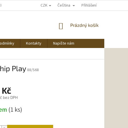
CZK
Čeština
ČNU NAKUPOVAT
Přihlášení
NÁKUPNÍ
Prázdný košík
KOŠÍK
podmínky
Kontakty
Napište nám
hip Play
88/S68
 Kč
č bez DPH
dem
(1 ks)