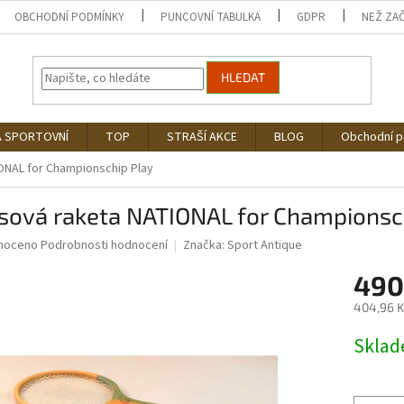
OBCHODNÍ PODMÍNKY
PUNCOVNÍ TABULKA
GDPR
NEŽ ZA
HLEDAT
Á SPORTOVNÍ
TOP
STRAŠÍ AKCE
BLOG
Obchodní 
ONAL for Championschip Play
isová raketa NATIONAL for Championsc
né
noceno
Podrobnosti hodnocení
Značka:
Sport Antique
ní
490
u
404,96 K
Měrná
Skla
cena:
ek.