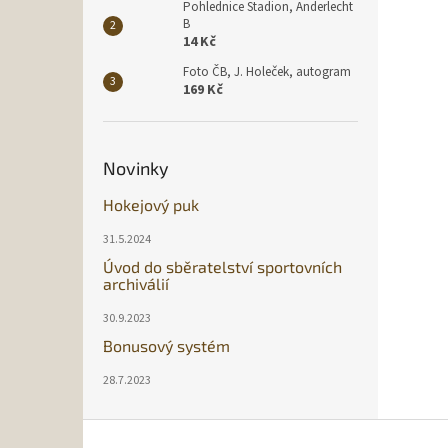
Pohlednice Stadion, Anderlecht
B
14 Kč
Foto ČB, J. Holeček, autogram
169 Kč
Novinky
Hokejový puk
31.5.2024
Úvod do sběratelství sportovních
archiválií
30.9.2023
Bonusový systém
28.7.2023
Z