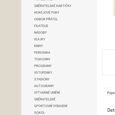
n
SBĚRATELSKÉ KARTIČKY
e
HOKEJOVÉ PUKY
l
ODBOR PŘÁTEL
FILATELIE
NÁDOBY
VLAJKY
KNIHY
PERIODIKA
TISKOVINY
PROGRAMY
VSTUPENKY
STADIONY
AUTOGRAMY
VÝTVARNÉ UMĚNÍ
Popi
SBĚRATELSKÉ
SPORTOVNÍ VYBAVENÍ
Det
SOKOL