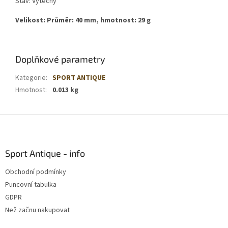
Stav: Výtečný
Velikost: Průměr: 40 mm, hmotnost: 29 g
Doplňkové parametry
Kategorie
:
SPORT ANTIQUE
Hmotnost
:
0.013 kg
Z
á
p
a
Sport Antique - info
t
Obchodní podmínky
í
Puncovní tabulka
GDPR
Než začnu nakupovat