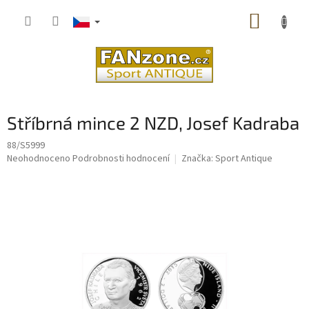
Přejít
NÁKUP
na
obsah
KOŠÍK
Stříbrná mince 2 NZD, Josef Kadraba
88/S5999
Průměrné
Neohodnoceno
Podrobnosti hodnocení
Značka:
Sport Antique
hodnocení
produktu
je
0,0
z
5
hvězdiček.