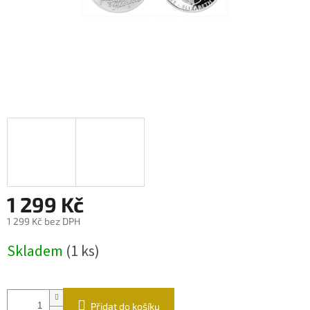
1 299 Kč
1 299 Kč bez DPH
Měrná
Skladem
(1 ks)
cena:
Přidat do košíku