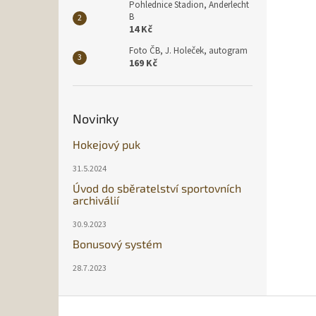
Pohlednice Stadion, Anderlecht
B
14 Kč
Foto ČB, J. Holeček, autogram
169 Kč
Novinky
Hokejový puk
31.5.2024
Úvod do sběratelství sportovních
archiválií
30.9.2023
Bonusový systém
28.7.2023
Z