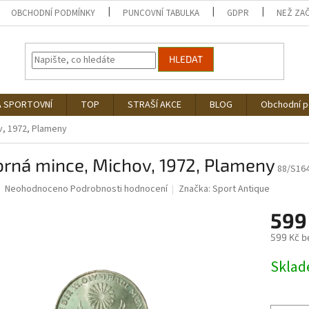
OBCHODNÍ PODMÍNKY
PUNCOVNÍ TABULKA
GDPR
NEŽ ZA
HLEDAT
Á SPORTOVNÍ
TOP
STRAŠÍ AKCE
BLOG
Obchodní 
v, 1972, Plameny
brná mince, Michov, 1972, Plameny
88/S16
Průměrné
Neohodnoceno
Podrobnosti hodnocení
Značka:
Sport Antique
hodnocení
produktu
599
je
599 Kč b
0,0
z
Měrná
Skla
5
cena:
hvězdiček.