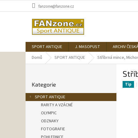
Přejít
fanzone@fanzone.cz
na
obsah
SPORT ANTIQUE
J. MASOPUST
ARCHIV ČESK
Domů
SPORT ANTIQUE
Stříbrná mince, Micho
P
Stří
o
Přeskočit
s
Kategorie
kategorie
Tip
t
r
SPORT ANTIQUE
a
RARITY A VZÁCNÉ
n
OLYMPIC
n
í
ODZNAKY
p
FOTOGRAFIE
a
POHLEDNICE