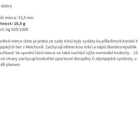
: dobrý
ěr mince: 32,5 mm
nost: 15,5 g
st: Ag 625/1000
tlivé mince (tato je jedna ze sady 6 ks) byly vydány ku příležitosti konání X
pijských her v Mnichově. Zachycují německou orlici a nápis Bundesrepublik
schland. Ve spodní části mince se také nachází výše nominální hodnoty - 1
vé strany
zachycují konkrétní sportovní disciplíny či olympijské symboly, v
adě plamen.