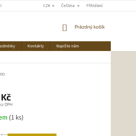
CZK
Čeština
ČNU NAKUPOVAT
Přihlášení
NÁKUPNÍ
Prázdný košík
KOŠÍK
podmínky
Kontakty
Napište nám
493
 Kč
ez DPH
dem
(1 ks)