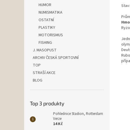
HUMOR
Stav
NUMISMATIKA
Prům
OSTATNÍ
Hmot
PLASTIKY
Ryzo
MOTORISMUS
Jedno
FISHING
olym
Deut
J. MASOPUST
Rubo
ARCHIV ČESKÁ SPORTOVNÍ
příp
TOP
STRAŠÍ AKCE
BLOG
Top 3 produkty
Pohlednice Stadion, Rotterdam
Verze
14 Kč