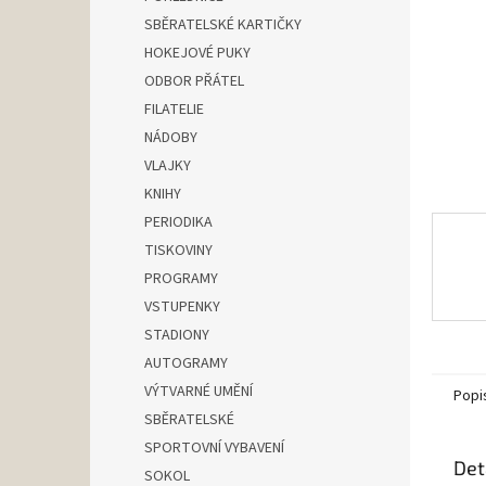
n
SBĚRATELSKÉ KARTIČKY
e
HOKEJOVÉ PUKY
l
ODBOR PŘÁTEL
FILATELIE
NÁDOBY
VLAJKY
KNIHY
PERIODIKA
TISKOVINY
PROGRAMY
VSTUPENKY
STADIONY
AUTOGRAMY
VÝTVARNÉ UMĚNÍ
Popi
SBĚRATELSKÉ
SPORTOVNÍ VYBAVENÍ
Det
SOKOL