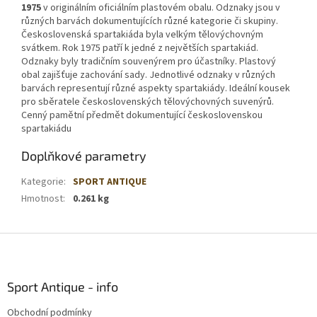
1975
v originálním oficiálním plastovém obalu. Odznaky jsou v
různých barvách dokumentujících různé kategorie či skupiny.
Československá spartakiáda byla velkým tělovýchovným
svátkem. Rok 1975 patří k jedné z největších spartakiád.
Odznaky byly tradičním souvenýrem pro účastníky. Plastový
obal zajišťuje zachování sady. Jednotlivé odznaky v různých
barvách representují různé aspekty spartakiády. Ideální kousek
pro sběratele československých tělovýchovných suvenýrů.
Cenný pamětní předmět dokumentující československou
spartakiádu
Doplňkové parametry
Kategorie
:
SPORT ANTIQUE
Hmotnost
:
0.261 kg
Z
á
p
a
Sport Antique - info
t
Obchodní podmínky