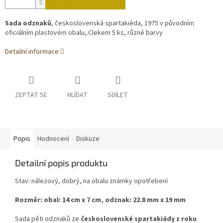
Sada odznaků
, československá spartakiéda, 1975 v původním
oficiálním plastovém obalu,.Clekem 5 ks, různé barvy
Detailní informace
ZEPTAT SE
HLÍDAT
SDÍLET
Popis
Hodnocení
Diskuze
Detailní popis produktu
Stav: nálezový, dobrý, na obalu známky opotřebení
Rozměr: obal: 14 cm x 7 cm, odznak: 22.8 mm x 19 mm
Sada pěti odznaků ze
československé spartakiády z roku