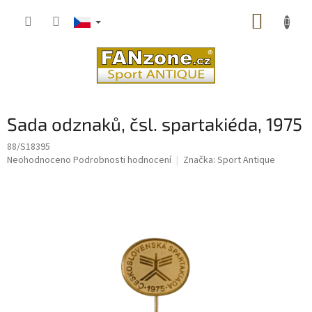
Přejít
NÁKUP
na
obsah
KOŠÍK
Sada odznaků, čsl. spartakiéda, 1975
88/S18395
Průměrné
Neohodnoceno
Podrobnosti hodnocení
Značka:
Sport Antique
hodnocení
produktu
je
0,0
z
5
hvězdiček.