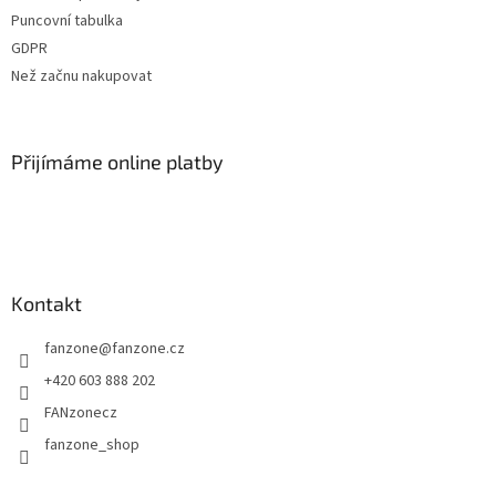
í
Puncovní tabulka
GDPR
Než začnu nakupovat
Přijímáme online platby
Kontakt
fanzone
@
fanzone.cz
+420 603 888 202
FANzonecz
fanzone_shop