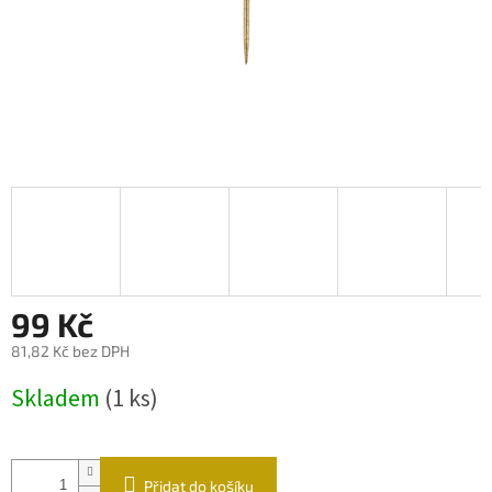
99 Kč
81,82 Kč bez DPH
Měrná
Skladem
(1 ks)
cena:
Přidat do košíku