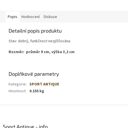
Popis
Hodnocení
Diskuze
Detailní popis produktu
Stav: dobrý, funkčnost nezjišťována
Rozměr: průměr 9 cm, výška 3,2 cm
Doplňkové parametry
Kategorie
:
SPORT ANTIQUE
Hmotnost
:
0.155 kg
Z
á
p
a
Sport Antique - info