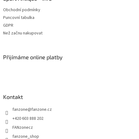
t
Obchodní podmínky
í
Puncovní tabulka
GDPR
Než začnu nakupovat
Přijímáme online platby
Kontakt
fanzone
@
fanzone.cz
+420 603 888 202
FANzonecz
fanzone_shop