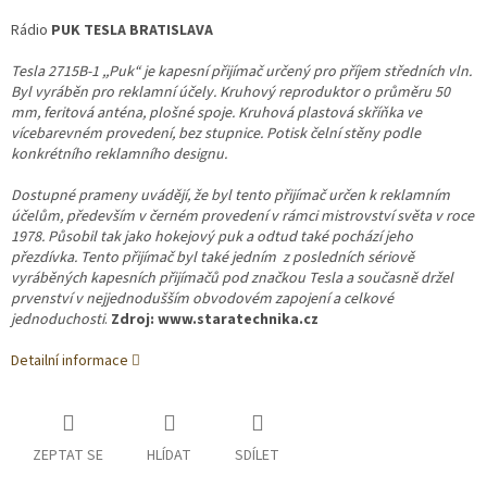
Rádio
PUK TESLA BRATISLAVA
Tesla 2715B-1 ,,Puk“ je kapesní přijímač určený pro příjem středních vln.
Byl vyráběn pro reklamní účely. Kruhový reproduktor o průměru 50
mm, feritová anténa, plošné spoje. Kruhová plastová skříňka ve
vícebarevném provedení, bez stupnice. Potisk čelní stěny podle
konkrétního reklamního designu.
Dostupné prameny uvádějí, že byl tento přijímač určen k reklamním
účelům, především v černém provedení v rámci mistrovství světa v roce
1978. Působil tak jako hokejový puk a odtud také pochází jeho
přezdívka. Tento přijímač byl také jedním z posledních sériově
vyráběných kapesních přijímačů pod značkou Tesla a současně držel
prvenství v nejjednodušším obvodovém zapojení a celkové
jednoduchosti
.
Zdroj: www.staratechnika.cz
Detailní informace
ZEPTAT SE
HLÍDAT
SDÍLET