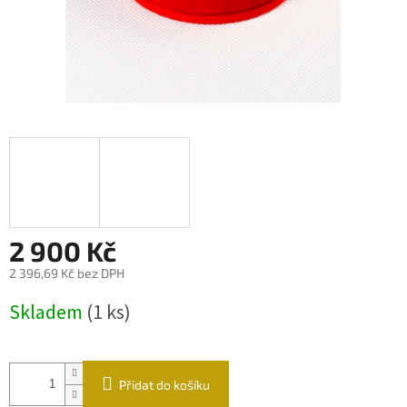
2 900 Kč
2 396,69 Kč bez DPH
Měrná
Skladem
(1 ks)
cena:
Přidat do košíku