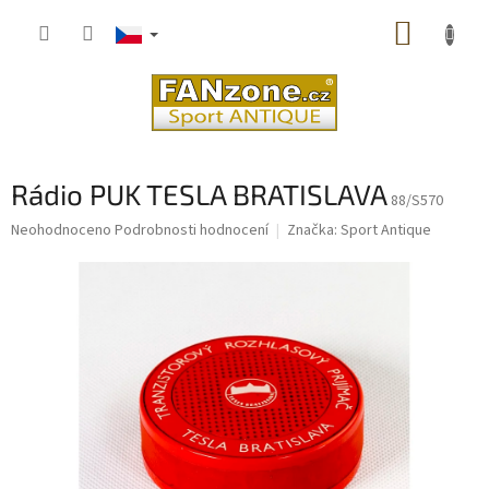
Přejít
NÁKUP
na
obsah
KOŠÍK
Rádio PUK TESLA BRATISLAVA
88/S570
Průměrné
Neohodnoceno
Podrobnosti hodnocení
Značka:
Sport Antique
hodnocení
produktu
je
0,0
z
5
hvězdiček.