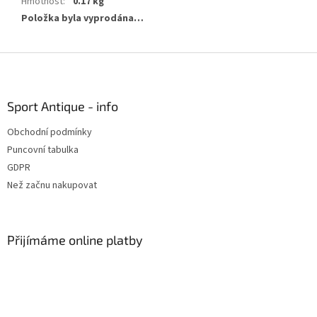
Hmotnost
:
0.17 kg
Položka byla vyprodána…
Z
á
p
a
Sport Antique - info
t
Obchodní podmínky
í
Puncovní tabulka
GDPR
Než začnu nakupovat
Přijímáme online platby