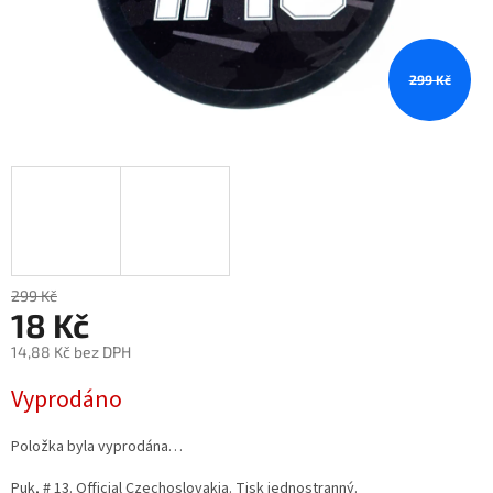
299 Kč
299 Kč
18 Kč
14,88 Kč bez DPH
Měrná
Vyprodáno
cena:
Položka byla vyprodána…
Puk, # 13. Official Czechoslovakia. Tisk jednostranný.