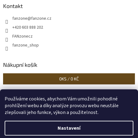
Kontakt
fanzone
@
fanzone.cz
+420 603 888 202
FANzonecz
fanzone_shop
Nákupní košík
0
KS /
0 KČ
Používáme cookies, abychom Vám umožnili pohodlné
Historické dokumenty
Linoryty - nástěnky
Blog Sportantique.cz
prohlížení webu a díky analýze provozu webu neustále
zlepšovali jeho funkce, výkon a použitelnost.
Nastavení
Vytvořil Shoptet