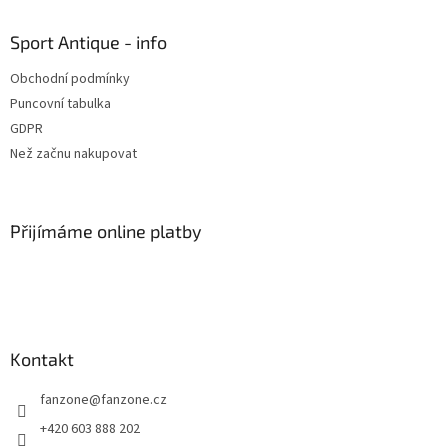
p
a
Sport Antique - info
t
Obchodní podmínky
í
Puncovní tabulka
GDPR
Než začnu nakupovat
Přijímáme online platby
Kontakt
fanzone
@
fanzone.cz
+420 603 888 202