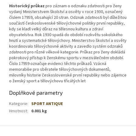
Historický průkaz
pro záznam o odznaku zdatnosti pro ženy
vydaný Ministerstvem školství a osvěty v roce 1930, označený
číslem 17959, obsahující 20 stran. Odznak zdatnosti byl důležitou
součástí československé tělovýchovné politiky první republiky,
kdy se kladl velký důraz na tělesnou kulturu a zdraví
obyvatelstva. Rok 1930 spadá do období rozkvětu sokolského
hnutí a systematické tělovýchovy. Ministerstvo školství a osvěty
koordinovalo tělovýchovné aktivity a zavedlo systém odznaků
zdatnosti pro různé věkové kategorie. Průkaz pro ženy dokládá
pokrokový přístup k ženskému sportu v meziválečném období.
Číslo 17959 označuje evidenci těchto průkazů. Vzácná
memorabilie pro sběratele tělovýchovných dokumentů,
milovníky historie československé první republiky nebo zájemce
o ženský sport a tělovýchovu třicátých let
Doplňkové parametry
Kategorie
:
SPORT ANTIQUE
Hmotnost
:
0.001 kg
Z
á