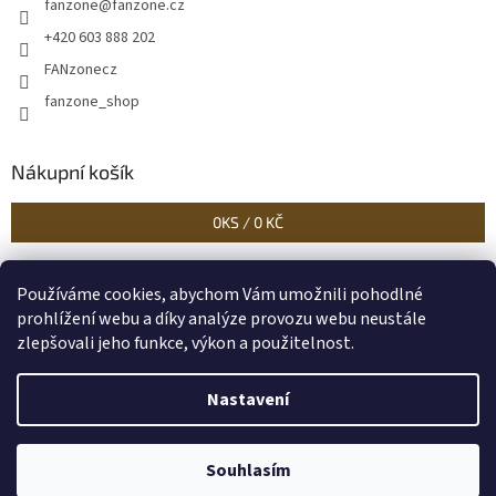
fanzone
@
fanzone.cz
+420 603 888 202
FANzonecz
fanzone_shop
Nákupní košík
0
KS /
0 KČ
Používáme cookies, abychom Vám umožnili pohodlné
Historické dokumenty
Linoryty - nástěnky
Blog Sportantique.cz
prohlížení webu a díky analýze provozu webu neustále
zlepšovali jeho funkce, výkon a použitelnost.
Nastavení
Vytvořil Shoptet
Souhlasím
Copyright 2026
FANzone
. Všechna práva vyhrazena.