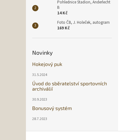
Pohlednice Stadion, Anderlecht
B
14 Kč
Foto ČB, J. Holeček, autogram
169 Kč
Novinky
Hokejový puk
31.5.2024
Úvod do sběratelství sportovních
archiválií
30.9.2023
Bonusový systém
28.7.2023
Z