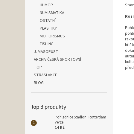
Stav:
HUMOR
NUMISMATIKA
Rozm
OSTATNÍ
Pohl
PLASTIKY
pohl
MOTORISMUS
rako
FISHING
hřiš
doku
J. MASOPUST
aute
ARCHIV ČESKÁ SPORTOVNÍ
kultu
TOP
před
STRAŠÍ AKCE
BLOG
Top 3 produkty
Pohlednice Stadion, Rotterdam
Verze
14 Kč