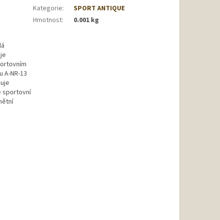
Kategorie
:
SPORT ANTIQUE
Hmotnost
:
0.001 kg
lá
je
portovním
gu A-NR-13
cuje
é sportovní
mětní