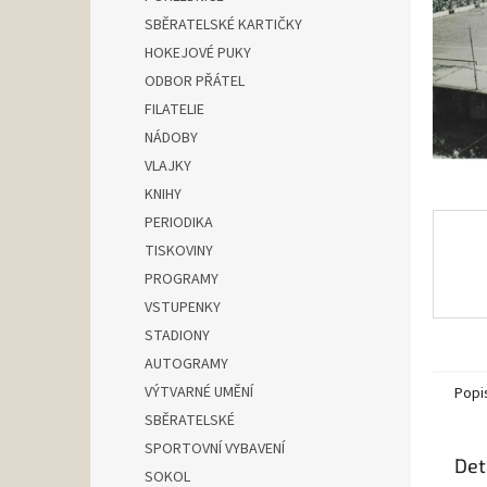
n
SBĚRATELSKÉ KARTIČKY
e
HOKEJOVÉ PUKY
l
ODBOR PŘÁTEL
FILATELIE
NÁDOBY
VLAJKY
KNIHY
PERIODIKA
TISKOVINY
PROGRAMY
VSTUPENKY
STADIONY
AUTOGRAMY
VÝTVARNÉ UMĚNÍ
Popi
SBĚRATELSKÉ
SPORTOVNÍ VYBAVENÍ
Det
SOKOL