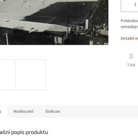
Pohlednic
nenadeps
Detailní 
TISK
s
Hodnocení
Diskuze
ailní popis produktu