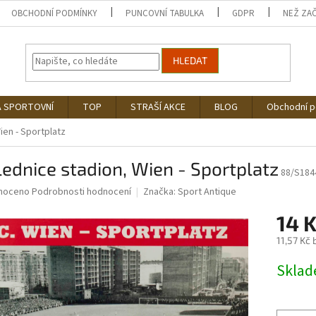
OBCHODNÍ PODMÍNKY
PUNCOVNÍ TABULKA
GDPR
NEŽ ZA
HLEDAT
Á SPORTOVNÍ
TOP
STRAŠÍ AKCE
BLOG
Obchodní 
ien - Sportplatz
ednice stadion, Wien - Sportplatz
88/S184
né
noceno
Podrobnosti hodnocení
Značka:
Sport Antique
ní
14 
u
11,57 Kč
Měrná
Skla
cena:
ek.