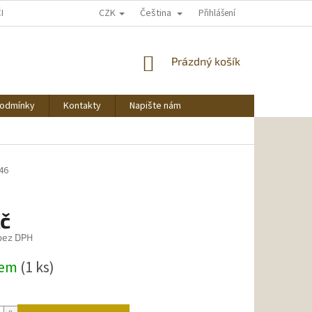
CZK
Čeština
ČNU NAKUPOVAT
Přihlášení
NÁKUPNÍ
Prázdný košík
KOŠÍK
podmínky
Kontakty
Napište nám
46
Kč
 bez DPH
dem
(1 ks)