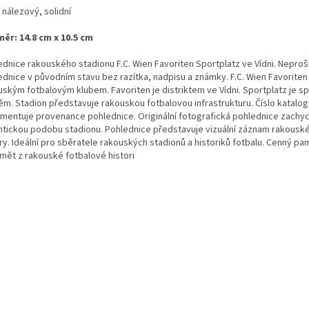
 nálezový, solidní
ěr: 14.8 cm x 10.5 cm
ednice rakouského stadionu F.C. Wien Favoriten Sportplatz ve Vídni. Neproš
ednice v původním stavu bez razítka, nadpisu a známky. F.C. Wien Favoriten 
uským fotbalovým klubem. Favoriten je distriktem ve Vídni. Sportplatz je s
těm. Stadion představuje rakouskou fotbalovou infrastrukturu. Číslo katalo
mentuje provenance pohlednice. Originální fotografická pohlednice zachy
ntickou podobu stadionu. Pohlednice představuje vizuální záznam rakousk
ry. Ideální pro sběratele rakouských stadionů a historiků fotbalu. Cenný pa
mět z rakouské fotbalové histori