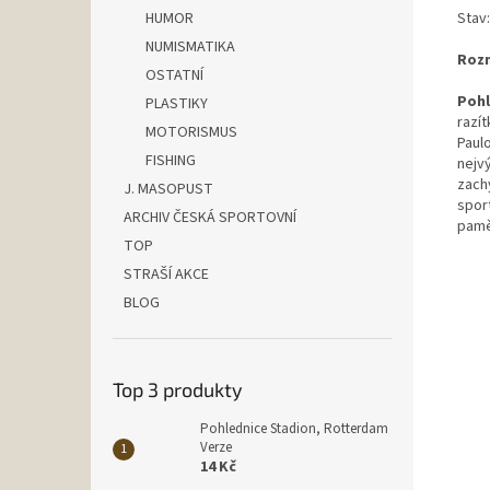
Stav:
HUMOR
NUMISMATIKA
Rozm
OSTATNÍ
Poh
PLASTIKY
razí
MOTORISMUS
Paulo
FISHING
nejv
zach
J. MASOPUST
sport
ARCHIV ČESKÁ SPORTOVNÍ
pamě
TOP
STRAŠÍ AKCE
BLOG
Top 3 produkty
Pohlednice Stadion, Rotterdam
Verze
14 Kč