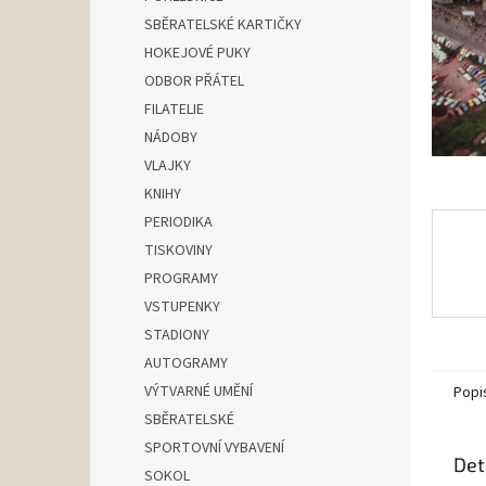
n
SBĚRATELSKÉ KARTIČKY
e
HOKEJOVÉ PUKY
l
ODBOR PŘÁTEL
FILATELIE
NÁDOBY
VLAJKY
KNIHY
PERIODIKA
TISKOVINY
PROGRAMY
VSTUPENKY
STADIONY
AUTOGRAMY
VÝTVARNÉ UMĚNÍ
Popi
SBĚRATELSKÉ
SPORTOVNÍ VYBAVENÍ
Det
SOKOL