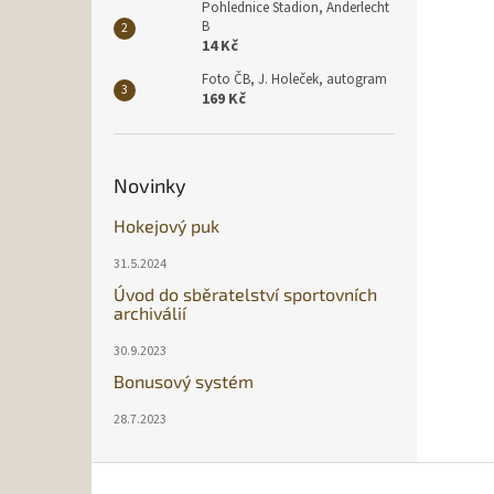
Pohlednice Stadion, Anderlecht
B
14 Kč
Foto ČB, J. Holeček, autogram
169 Kč
Novinky
Hokejový puk
31.5.2024
Úvod do sběratelství sportovních
archiválií
30.9.2023
Bonusový systém
28.7.2023
Z