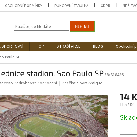
OBCHODNÍ PODMÍNKY
PUNCOVNÍ TABULKA
GDPR
NEŽ ZA
HLEDAT
Á SPORTOVNÍ
TOP
STRAŠÍ AKCE
BLOG
Obchodní 
ao Paulo SP
ednice stadion, Sao Paulo SP
88/S18426
né
noceno
Podrobnosti hodnocení
Značka:
Sport Antique
ní
14 
u
11,57 Kč
Měrná
Skla
cena:
ek.