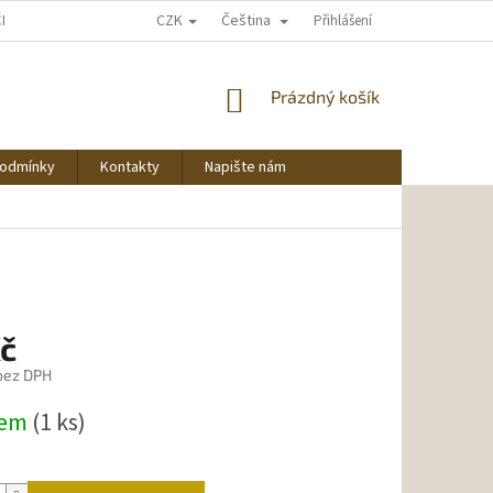
CZK
Čeština
ČNU NAKUPOVAT
Přihlášení
NÁKUPNÍ
Prázdný košík
KOŠÍK
podmínky
Kontakty
Napište nám
Kč
 bez DPH
dem
(1 ks)