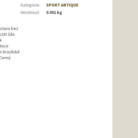
Kategorie
:
SPORT ANTIQUE
Hmotnost
:
0.001 kg
 stavu bez
stát São
 k
dnice
m brazilské
. Cenný