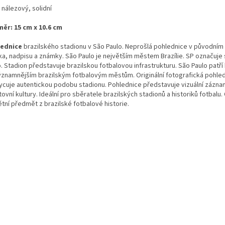
 nálezový, solidní
ěr: 15 cm x 10.6 cm
lednice
brazilského stadionu v São Paulo. Neprošlá pohlednice v původním
tka, nadpisu a známky. São Paulo je největším městem Brazílie. SP označuje 
. Stadion představuje brazilskou fotbalovou infrastrukturu. São Paulo patří
ýznamnějším brazilským fotbalovým městům. Originální fotografická pohle
ycuje autentickou podobu stadionu. Pohlednice představuje vizuální zázna
ovní kultury. Ideální pro sběratele brazilských stadionů a historiků fotbalu
tní předmět z brazilské fotbalové historie.