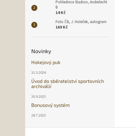
Pohlednice Stadion, Anderlecht
B
14 Kč
Foto ČB, J. Holeček, autogram
169 Kč
Novinky
Hokejový puk
31.5.2024
Úvod do sběratelství sportovních
archiválií
30.9.2023
Bonusový systém
28.7.2023
Z