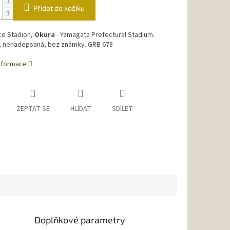
Přidat do košíku
ce Stadion,
Okura
- Yamagata Prefectural Stadium.
, nenadepsaná, bez známky. GRB 678
informace
ZEPTAT SE
HLÍDAT
SDÍLET
Doplňkové parametry