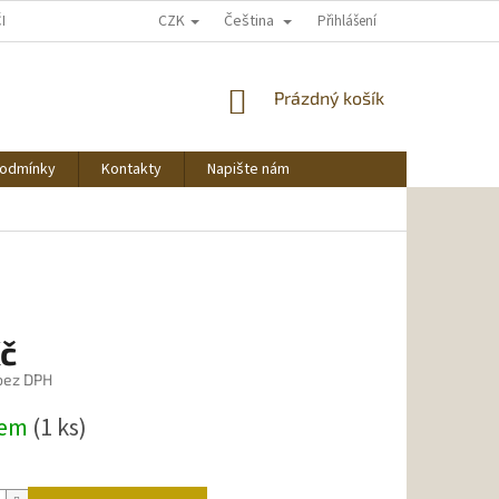
CZK
Čeština
ČNU NAKUPOVAT
Přihlášení
NÁKUPNÍ
Prázdný košík
KOŠÍK
podmínky
Kontakty
Napište nám
Kč
 bez DPH
dem
(1 ks)