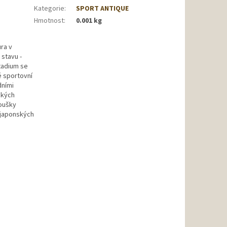
Kategorie
:
SPORT ANTIQUE
Hmotnost
:
0.001 kg
ra v
stavu -
tadium se
é sportovní
dními
ckých
noušky
 japonských