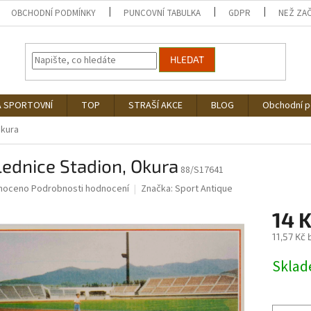
OBCHODNÍ PODMÍNKY
PUNCOVNÍ TABULKA
GDPR
NEŽ ZA
HLEDAT
Á SPORTOVNÍ
TOP
STRAŠÍ AKCE
BLOG
Obchodní 
Okura
ednice Stadion, Okura
88/S17641
né
noceno
Podrobnosti hodnocení
Značka:
Sport Antique
ní
14 
u
11,57 Kč
Měrná
Skla
cena:
ek.