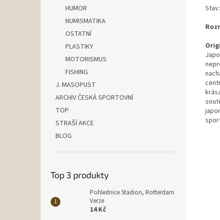
Stav
HUMOR
NUMISMATIKA
Rozm
OSTATNÍ
Orig
PLASTIKY
Japo
MOTORISMUS
nepr
FISHING
nach
cent
J. MASOPUST
krás
ARCHIV ČESKÁ SPORTOVNÍ
sout
TOP
japo
spor
STRAŠÍ AKCE
BLOG
Top 3 produkty
Pohlednice Stadion, Rotterdam
Verze
14 Kč