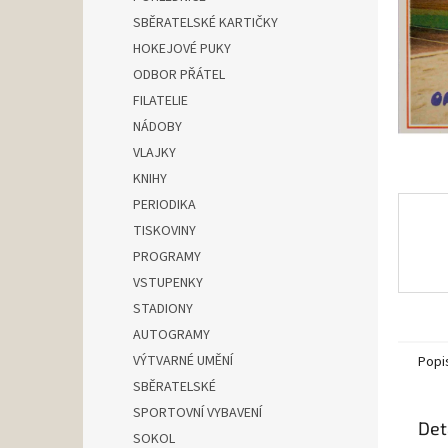
n
SBĚRATELSKÉ KARTIČKY
e
HOKEJOVÉ PUKY
l
ODBOR PŘÁTEL
FILATELIE
NÁDOBY
VLAJKY
KNIHY
PERIODIKA
TISKOVINY
PROGRAMY
VSTUPENKY
STADIONY
AUTOGRAMY
VÝTVARNÉ UMĚNÍ
Popi
SBĚRATELSKÉ
SPORTOVNÍ VYBAVENÍ
Det
SOKOL