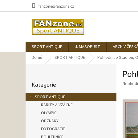
Přejít
fanzone@fanzone.cz
na
obsah
SPORT ANTIQUE
J. MASOPUST
ARCHIV ČESK
Domů
SPORT ANTIQUE
Pohlednice Stadion, 
P
Pohl
o
Přeskočit
s
Průměr
Neohod
Kategorie
kategorie
t
hodnoce
r
produkt
SPORT ANTIQUE
a
je
RARITY A VZÁCNÉ
0,0
n
z
OLYMPIC
n
5
í
ODZNAKY
hvězdič
p
FOTOGRAFIE
a
POHLEDNICE