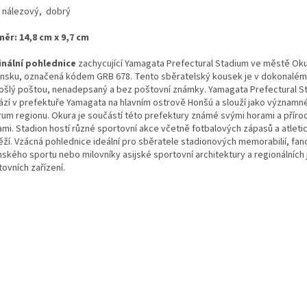
: nálezový, dobrý
ěr: 14,8 cm x 9,7 cm
inální pohlednice
zachycující Yamagata Prefectural Stadium ve městě Oku
nsku, označená kódem GRB 678. Tento sběratelský kousek je v dokonalém 
ošlý poštou, nenadepsaný a bez poštovní známky. Yamagata Prefectural S
ází v prefektuře Yamagata na hlavním ostrově Honšú a slouží jako významn
rum regionu. Okura je součástí této prefektury známé svými horami a příro
ami. Stadion hostí různé sportovní akce včetně fotbalových zápasů a atleti
ěží. Vzácná pohlednice ideální pro sběratele stadionových memorabilií, fa
nského sportu nebo milovníky asijské sportovní architektury a regionálních
tovních zařízení.