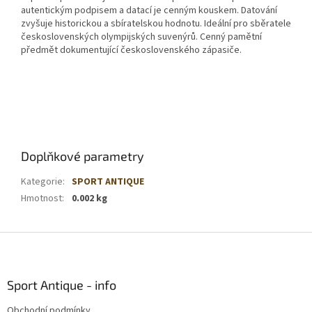
autentickým podpisem a datací je cenným kouskem. Datování
zvyšuje historickou a sbíratelskou hodnotu. Ideální pro sběratele
československých olympijských suvenýrů. Cenný pamětní
předmět dokumentující československého zápasiče.
Doplňkové parametry
Kategorie
:
SPORT ANTIQUE
Hmotnost
:
0.002 kg
Z
á
p
a
Sport Antique - info
t
Obchodní podmínky