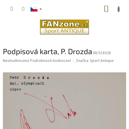
Přejít
NÁKUP
na
obsah
KOŠÍK
Podpisová karta, P. Drozda
88/S18328
Průměrné
Neohodnoceno
Podrobnosti hodnocení
Značka:
Sport Antique
hodnocení
produktu
je
0,0
z
5
hvězdiček.