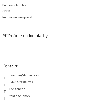
í
Puncovní tabulka
GDPR
Než začnu nakupovat
Přijímáme online platby
Kontakt
fanzone
@
fanzone.cz
+420 603 888 202
FANzonecz
fanzone_shop