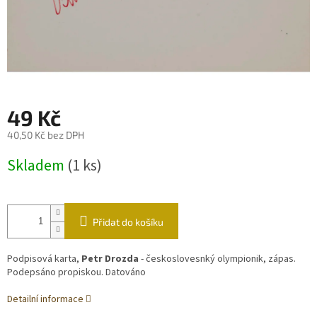
49 Kč
40,50 Kč bez DPH
Měrná
Skladem
(1 ks)
cena:
Přidat do košíku
Podpisová karta,
Petr Drozda
- českoslovesnký olympionik, zápas.
Podepsáno propiskou. Datováno
Detailní informace