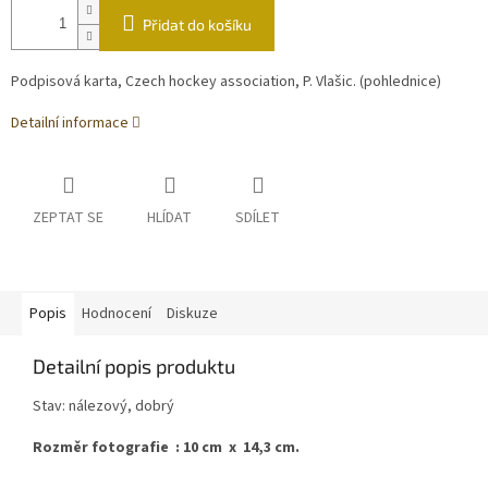
Přidat do košíku
Podpisová karta, Czech hockey association, P. Vlašic. (pohlednice)
Detailní informace
ZEPTAT SE
HLÍDAT
SDÍLET
Popis
Hodnocení
Diskuze
Detailní popis produktu
Stav: nálezový, dobrý
Rozměr fotografie : 10 cm x 14,3 cm.