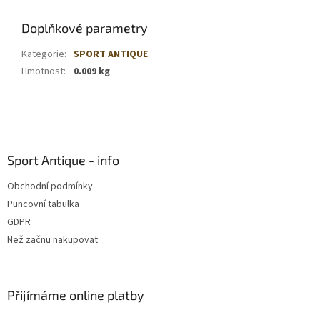
Doplňkové parametry
Kategorie
:
SPORT ANTIQUE
Hmotnost
:
0.009 kg
Z
á
p
a
Sport Antique - info
t
Obchodní podmínky
í
Puncovní tabulka
GDPR
Než začnu nakupovat
Přijímáme online platby