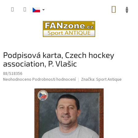
Přejít
NÁKUP
na
obsah
KOŠÍK
Podpisová karta, Czech hockey
association, P. Vlašic
88/S18356
Průměrné
Neohodnoceno
Podrobnosti hodnocení
Značka:
Sport Antique
hodnocení
produktu
je
0,0
z
5
hvězdiček.