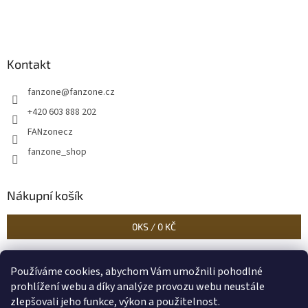
Kontakt
fanzone
@
fanzone.cz
+420 603 888 202
FANzonecz
fanzone_shop
Nákupní košík
0
KS /
0 KČ
Používáme cookies, abychom Vám umožnili pohodlné
Historické dokumenty
Linoryty - nástěnky
Blog Sportantique.cz
prohlížení webu a díky analýze provozu webu neustále
zlepšovali jeho funkce, výkon a použitelnost.