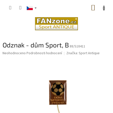
Přejít
NÁKUP
na
obsah
KOŠÍK
Odznak - dům Sport, B
88/S18411
Průměrné
Neohodnoceno
Podrobnosti hodnocení
Značka:
Sport Antique
hodnocení
produktu
je
0,0
z
5
hvězdiček.