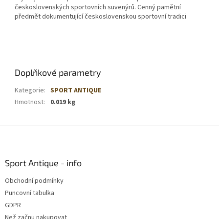
československých sportovních suvenýrů. Cenný pamětní
předmět dokumentující československou sportovní tradici
Doplňkové parametry
Kategorie
:
SPORT ANTIQUE
Hmotnost
:
0.019 kg
Z
á
p
a
Sport Antique - info
t
Obchodní podmínky
í
Puncovní tabulka
GDPR
Než začnu nakupovat