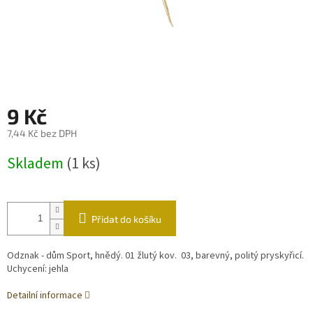
9 Kč
7,44 Kč bez DPH
Měrná
Skladem
(1 ks)
cena:
Přidat do košíku
Odznak - dům Sport, hnědý. 01 žlutý kov. 03
, barevný, politý pryskyřicí
.
Uchycení: jehla
Detailní informace