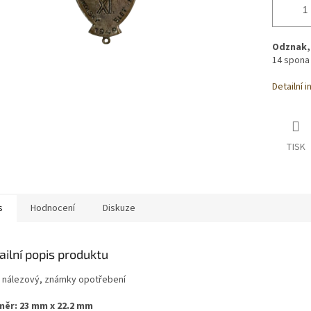
Odznak, 
14 spona 
Detailní 
TISK
s
Hodnocení
Diskuze
ailní popis produktu
: nálezový, známky opotřebení
ěr: 23 mm x 22.2 mm