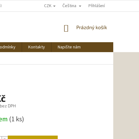
CZK
Čeština
ČNU NAKUPOVAT
Přihlášení
NÁKUPNÍ
Prázdný košík
KOŠÍK
podmínky
Kontakty
Napište nám
Kč
 bez DPH
dem
(1 ks)