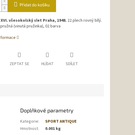
Přidat do košíku
XVI. všesokolský slet Praha, 1948.
22 plech rovný bílý.
pružná (vinutá pružinka), 02 barva
informace
ZEPTAT SE
HLÍDAT
SDÍLET
Doplňkové parametry
Kategorie
:
SPORT ANTIQUE
Hmotnost
:
0.001 kg