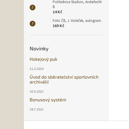
Pohlednice Stadion, Anderlecht
B
14 Kč
Foto ČB, J. Holeček, autogram
169 Kč
Novinky
Hokejový puk
31.5.2024
Úvod do sběratelství sportovních
archiválií
30.9.2023
Bonusový systém
28.7.2023
Z