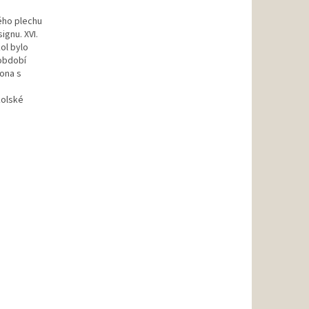
ého plechu
ignu. XVI.
ol bylo
období
pona s
kolské