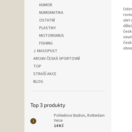
HUMOR
Odzn
NUMISMATIKA
rovn
OSTATNÍ
slet
důle
PLASTIKY
česk
MOTORISMUS
vinut
česk
FISHING
obno
J. MASOPUST
ARCHIV ČESKÁ SPORTOVNÍ
TOP
STRAŠÍ AKCE
BLOG
Top 3 produkty
Pohlednice Stadion, Rotterdam
Verze
14 Kč