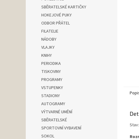
n
SBĚRATELSKÉ KARTIČKY
e
HOKEJOVÉ PUKY
l
ODBOR PŘÁTEL
FILATELIE
NÁDOBY
VLAJKY
KNIHY
PERIODIKA
TISKOVINY
PROGRAMY
VSTUPENKY
Popi
STADIONY
AUTOGRAMY
VÝTVARNÉ UMĚNÍ
Det
SBĚRATELSKÉ
Stav
SPORTOVNÍ VYBAVENÍ
SOKOL
Rozm