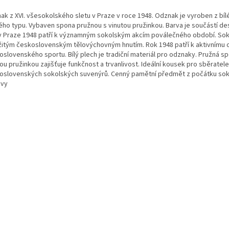
ak z XVI. všesokolského sletu v Praze v roce 1948. Odznak je vyroben z bíl
ého typu. Vybaven spona pružnou s vinutou pružinkou. Barva je součástí des
 v Praze 1948 patří k významným sokolským akcím poválečného období. Sok
žitým československým tělovýchovným hnutím. Rok 1948 patří k aktivnímu 
oslovenského sportu. Bílý plech je tradiční materiál pro odznaky. Pružná s
ou pružinkou zajišťuje funkčnost a trvanlivost. Ideální kousek pro sběratele
oslovenských sokolských suvenýrů. Cenný pamětní předmět z počátku so
vy