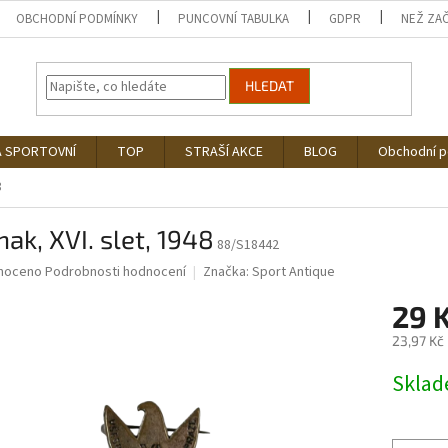
OBCHODNÍ PODMÍNKY
PUNCOVNÍ TABULKA
GDPR
NEŽ ZA
HLEDAT
Á SPORTOVNÍ
TOP
STRAŠÍ AKCE
BLOG
Obchodní 
8
ak, XVI. slet, 1948
88/S18442
né
noceno
Podrobnosti hodnocení
Značka:
Sport Antique
ní
29 
u
23,97 Kč
Měrná
Skla
cena:
ek.