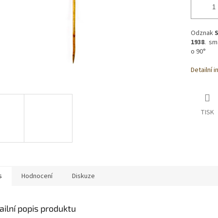
Odznak
S
1938
. sm
o 90°
Detailní 
TISK
s
Hodnocení
Diskuze
ailní popis produktu