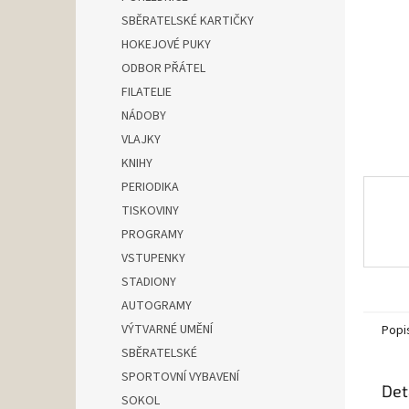
n
SBĚRATELSKÉ KARTIČKY
e
HOKEJOVÉ PUKY
l
ODBOR PŘÁTEL
FILATELIE
NÁDOBY
VLAJKY
KNIHY
PERIODIKA
TISKOVINY
PROGRAMY
VSTUPENKY
STADIONY
AUTOGRAMY
VÝTVARNÉ UMĚNÍ
Popi
SBĚRATELSKÉ
SPORTOVNÍ VYBAVENÍ
Det
SOKOL