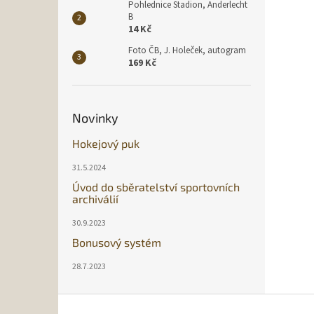
Pohlednice Stadion, Anderlecht
B
14 Kč
Foto ČB, J. Holeček, autogram
169 Kč
Novinky
Hokejový puk
31.5.2024
Úvod do sběratelství sportovních
archiválií
30.9.2023
Bonusový systém
28.7.2023
Z