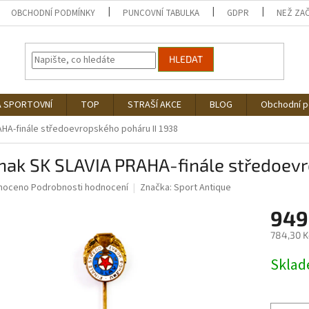
OBCHODNÍ PODMÍNKY
PUNCOVNÍ TABULKA
GDPR
NEŽ ZA
HLEDAT
Á SPORTOVNÍ
TOP
STRAŠÍ AKCE
BLOG
Obchodní 
HA-finále středoevropského poháru II 1938
nak SK SLAVIA PRAHA-finále středoevr
né
noceno
Podrobnosti hodnocení
Značka:
Sport Antique
ní
949
u
784,30 K
Měrná
Skla
cena:
ek.