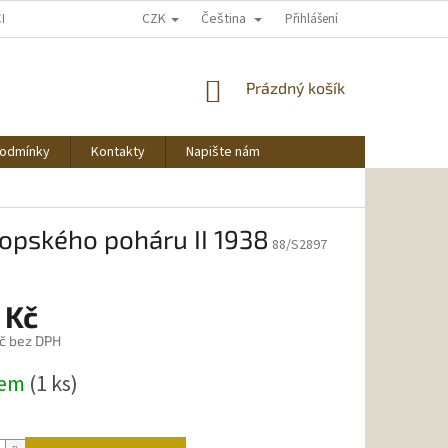
CZK
Čeština
ČNU NAKUPOVAT
Přihlášení
NÁKUPNÍ
Prázdný košík
KOŠÍK
podmínky
Kontakty
Napište nám
opského poháru II 1938
88/S2897
 Kč
č bez DPH
dem
(1 ks)