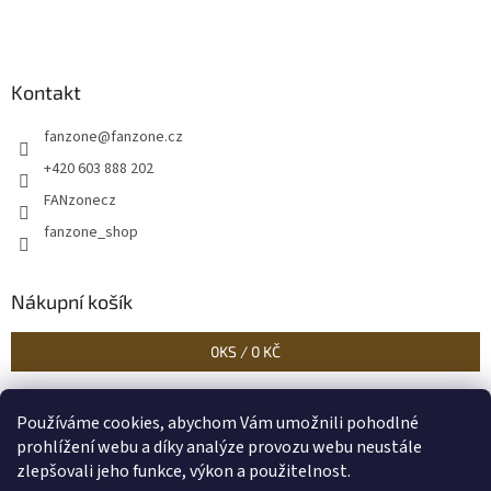
Kontakt
fanzone
@
fanzone.cz
+420 603 888 202
FANzonecz
fanzone_shop
Nákupní košík
0
KS /
0 KČ
Používáme cookies, abychom Vám umožnili pohodlné
Historické dokumenty
Linoryty - nástěnky
Blog Sportantique.cz
prohlížení webu a díky analýze provozu webu neustále
zlepšovali jeho funkce, výkon a použitelnost.