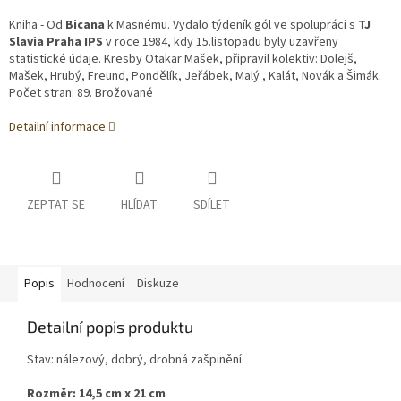
Kniha - Od
Bicana
k Masnému. Vydalo týdeník gól ve spolupráci s
TJ
Slavia Praha IPS
v roce 1984, kdy 15.listopadu byly uzavřeny
statistické údaje. Kresby Otakar Mašek, připravil kolektiv: Dolejš,
Mašek, Hrubý, Freund, Pondělík, Jeřábek, Malý , Kalát, Novák a Šimák.
Počet stran: 89. Brožované
Detailní informace
ZEPTAT SE
HLÍDAT
SDÍLET
Popis
Hodnocení
Diskuze
Detailní popis produktu
Stav: nálezový, dobrý, drobná zašpinění
Rozměr: 14,5 cm x 21 cm