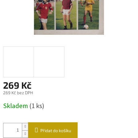
269 Kč
269 Kč bez DPH
Měrná
Skladem
(1 ks)
cena:
Přidat do košíku