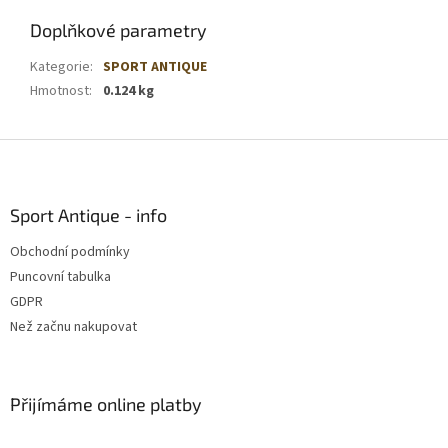
Doplňkové parametry
Kategorie
:
SPORT ANTIQUE
Hmotnost
:
0.124 kg
Z
á
p
a
Sport Antique - info
t
Obchodní podmínky
í
Puncovní tabulka
GDPR
Než začnu nakupovat
Přijímáme online platby