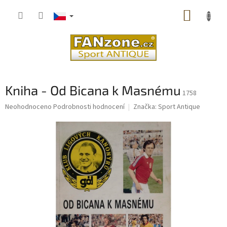
Přejít
NÁKUP
na
obsah
KOŠÍK
Kniha - Od Bicana k Masnému
1758
Průměrné
Neohodnoceno
Podrobnosti hodnocení
Značka:
Sport Antique
hodnocení
produktu
je
0,0
z
5
hvězdiček.