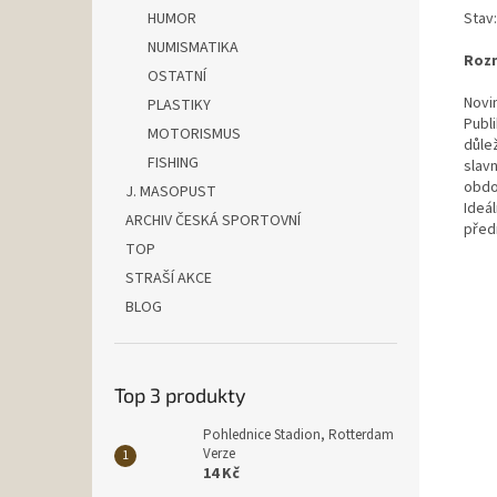
Stav
HUMOR
NUMISMATIKA
Rozm
OSTATNÍ
Novi
PLASTIKY
Publ
MOTORISMUS
důlež
FISHING
slav
obdo
J. MASOPUST
Ideá
ARCHIV ČESKÁ SPORTOVNÍ
před
TOP
STRAŠÍ AKCE
BLOG
Top 3 produkty
Pohlednice Stadion, Rotterdam
Verze
14 Kč