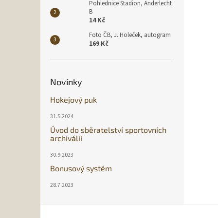
Pohlednice Stadion, Anderlecht
B
14 Kč
Foto ČB, J. Holeček, autogram
169 Kč
Novinky
Hokejový puk
31.5.2024
Úvod do sběratelství sportovních
archiválií
30.9.2023
Bonusový systém
28.7.2023
Z