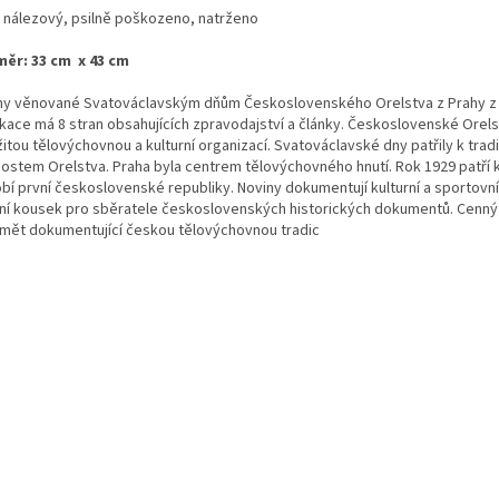
: nálezový, psilně poškozeno, natrženo
ěr: 33 cm x 43 cm
ny věnované Svatováclavským dňům Československého Orelstva z Prahy z 
ikace má 8 stran obsahujících zpravodajství a články. Československé Orels
itou tělovýchovnou a kulturní organizací. Svatováclavské dny patřily k trad
nostem Orelstva. Praha byla centrem tělovýchovného hnutí. Rok 1929 patří 
bí první československé republiky. Noviny dokumentují kulturní a sportovní 
lní kousek pro sběratele československých historických dokumentů. Cenn
mět dokumentující českou tělovýchovnou tradic