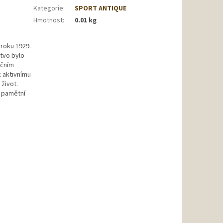
Kategorie
:
SPORT ANTIQUE
Hmotnost
:
0.01 kg
roku 1929.
tvo bylo
ičním
k aktivnímu
život.
ý pamětní