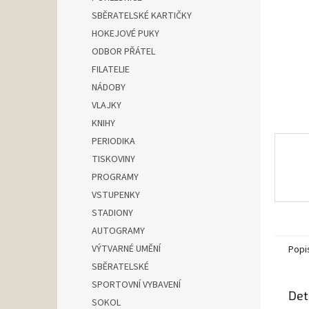
n
SBĚRATELSKÉ KARTIČKY
e
HOKEJOVÉ PUKY
l
ODBOR PŘÁTEL
FILATELIE
NÁDOBY
VLAJKY
KNIHY
PERIODIKA
TISKOVINY
PROGRAMY
VSTUPENKY
STADIONY
AUTOGRAMY
VÝTVARNÉ UMĚNÍ
Popi
SBĚRATELSKÉ
SPORTOVNÍ VYBAVENÍ
Det
SOKOL