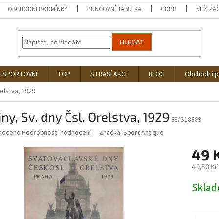
OBCHODNÍ PODMÍNKY
PUNCOVNÍ TABULKA
GDPR
NEŽ ZA
HLEDAT
Á SPORTOVNÍ
TOP
STRAŠÍ AKCE
BLOG
Obchodní 
relstva, 1929
ny, Sv. dny Čsl. Orelstva, 1929
88/S18389
né
noceno
Podrobnosti hodnocení
Značka:
Sport Antique
ní
49 
u
40,50 Kč
Měrná
Skla
cena:
ek.