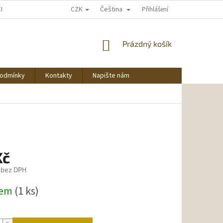
CZK
Čeština
ČNU NAKUPOVAT
Přihlášení
NÁKUPNÍ
Prázdný košík
KOŠÍK
podmínky
Kontakty
Napište nám
Kč
 bez DPH
dem
(1 ks)