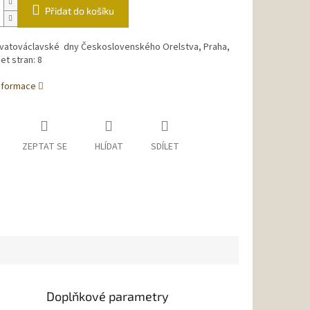
Přidat do košíku
Svatováclavské dny Československého Orelstva, Praha,
et stran: 8
informace
ZEPTAT SE
HLÍDAT
SDÍLET
Doplňkové parametry