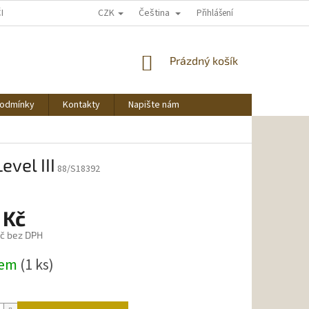
CZK
Čeština
ČNU NAKUPOVAT
Přihlášení
NÁKUPNÍ
Prázdný košík
KOŠÍK
podmínky
Kontakty
Napište nám
vel III
88/S18392
 Kč
č bez DPH
dem
(1 ks)