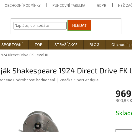
OBCHODNÍ PODMÍNKY
PUNCOVNÍ TABULKA
GDPR
NEŽ ZA
HLEDAT
Á SPORTOVNÍ
TOP
STRAŠÍ AKCE
BLOG
Obchodní 
24 Direct Drive FK Level III
ják Shakespeare 1924 Direct Drive FK Le
né
noceno
Podrobnosti hodnocení
Značka:
Sport Antique
ní
969
u
800,83 K
Měrná
Skla
cena:
ek.