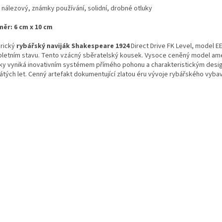
: nálezový, známky používání, solidní, drobné otluky
ěr: 6 cm x 10 cm
orický
rybářský naviják Shakespeare 1924
Direct Drive FK Level, model EE
letním stavu. Tento vzácný sběratelský kousek. Vysoce ceněný model am
ky vyniká inovativním systémem přímého pohonu a charakteristickým des
átých let. Cenný artefakt dokumentující zlatou éru vývoje rybářského vybav