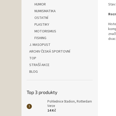
Stav
HUMOR
NUMISMATIKA
Rozm
OSTATNÍ
Hist
PLASTIKY
komp
MOTORISMUS
znač
FISHING
dvac
J. MASOPUST
ARCHIV ČESKÁ SPORTOVNÍ
TOP
STRAŠÍ AKCE
BLOG
Top 3 produkty
Pohlednice Stadion, Rotterdam
Verze
14 Kč