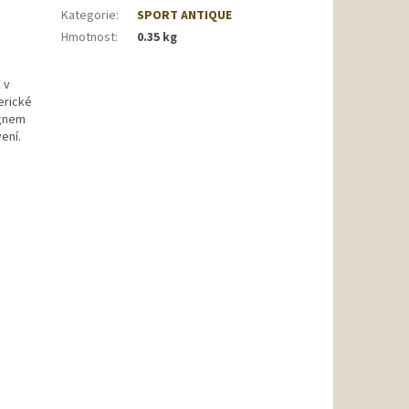
Kategorie
:
SPORT ANTIQUE
Hmotnost
:
0.35 kg
 v
erické
ignem
ení.