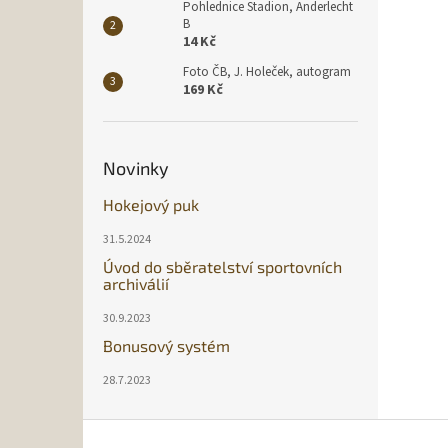
Pohlednice Stadion, Anderlecht
B
14 Kč
Foto ČB, J. Holeček, autogram
169 Kč
Novinky
Hokejový puk
31.5.2024
Úvod do sběratelství sportovních
archiválií
30.9.2023
Bonusový systém
28.7.2023
Z