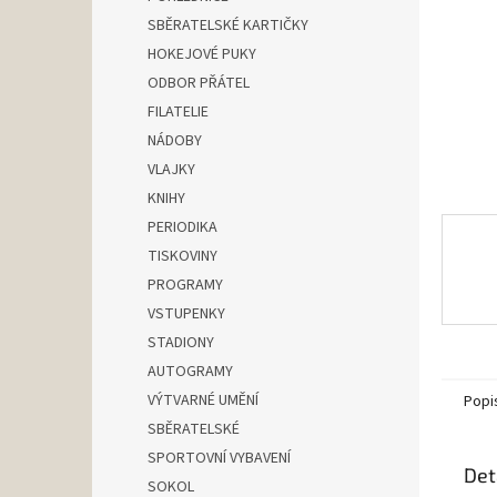
n
SBĚRATELSKÉ KARTIČKY
e
HOKEJOVÉ PUKY
l
ODBOR PŘÁTEL
FILATELIE
NÁDOBY
VLAJKY
KNIHY
PERIODIKA
TISKOVINY
PROGRAMY
VSTUPENKY
STADIONY
AUTOGRAMY
VÝTVARNÉ UMĚNÍ
Popi
SBĚRATELSKÉ
SPORTOVNÍ VYBAVENÍ
Det
SOKOL