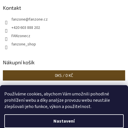
Kontakt
fanzone
@
fanzone.cz
+420 603 888 202
FANzonecz
fanzone_shop
Nákupní košík
0
KS /
0 KČ
Používáme cookies, abychom Vám umožnili pohodlné
Historické dokumenty
Linoryty - nástěnky
Blog Sportantique.cz
prohlížení webu a díky analýze provozu webu neustále
zlepšovali jeho funkce, výkon a použitelnost.
Nastavení
Vytvořil Shoptet