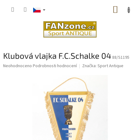
Přejít
NÁKUP
na
obsah
KOŠÍK
Klubová vlajka F.C.Schalke 04
88/S1195
Průměrné
Neohodnoceno
Podrobnosti hodnocení
Značka:
Sport Antique
hodnocení
produktu
je
0,0
z
5
hvězdiček.