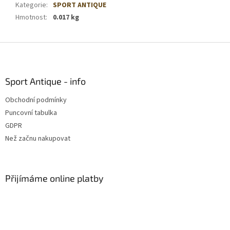
Kategorie
:
SPORT ANTIQUE
Hmotnost
:
0.017 kg
Z
á
p
a
Sport Antique - info
t
Obchodní podmínky
í
Puncovní tabulka
GDPR
Než začnu nakupovat
Přijímáme online platby