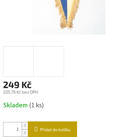
249 Kč
205,79 Kč bez DPH
Měrná
Skladem
(1 ks)
cena:
Přidat do košíku