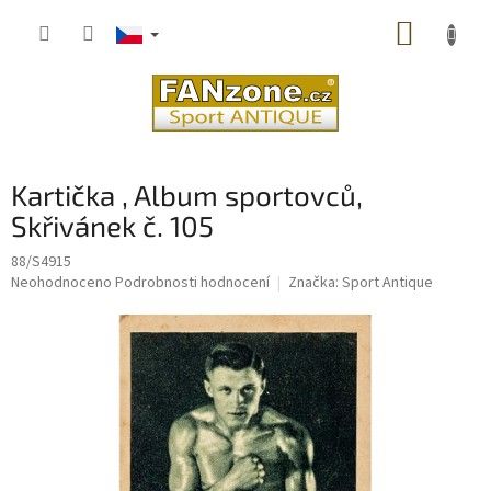
Přejít
NÁKUP
na
obsah
KOŠÍK
Kartička , Album sportovců,
Skřivánek č. 105
88/S4915
Průměrné
Neohodnoceno
Podrobnosti hodnocení
Značka:
Sport Antique
hodnocení
produktu
je
0,0
z
5
hvězdiček.