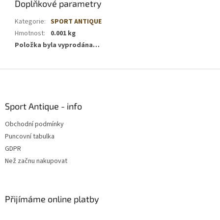
Doplňkové parametry
Kategorie
:
SPORT ANTIQUE
Hmotnost
:
0.001 kg
Položka byla vyprodána…
Z
á
p
a
Sport Antique - info
t
Obchodní podmínky
í
Puncovní tabulka
GDPR
Než začnu nakupovat
Přijímáme online platby