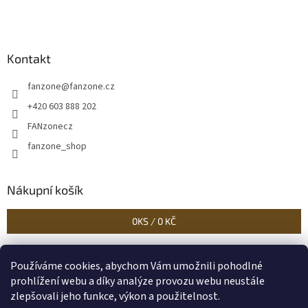
Kontakt
fanzone
@
fanzone.cz
+420 603 888 202
FANzonecz
fanzone_shop
Nákupní košík
0
KS /
0 KČ
Používáme cookies, abychom Vám umožnili pohodlné
Historické dokumenty
Linoryty - nástěnky
Blog Sportantique.cz
prohlížení webu a díky analýze provozu webu neustále
zlepšovali jeho funkce, výkon a použitelnost.