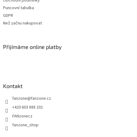
Obchodní podmínky
í
Puncovní tabulka
GDPR
Než začnu nakupovat
Přijímáme online platby
Kontakt
fanzone
@
fanzone.cz
+420 603 888 202
FANzonecz
fanzone_shop