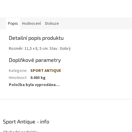
Popis
Hodnocení
Diskuze
Detailní popis produktu
Rozměr: 11,5 x 8, 5 cm. Stav : Dobrý
Doplňkové parametry
Kategorie
:
SPORT ANTIQUE
Hmotnost
:
0.003 kg
Položka byla vyprodána…
Z
á
p
a
Sport Antique - info
t