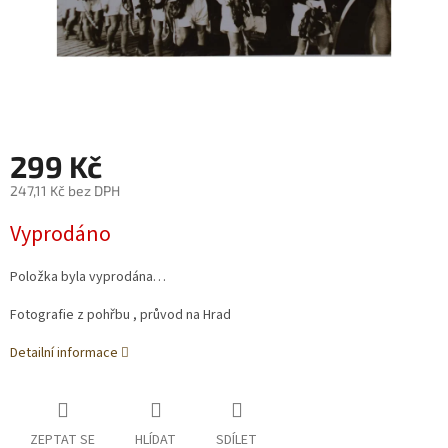
299 Kč
247,11 Kč bez DPH
Měrná
Vyprodáno
cena:
Položka byla vyprodána…
Fotografie z pohřbu , průvod na Hrad
Detailní informace
ZEPTAT SE
HLÍDAT
SDÍLET