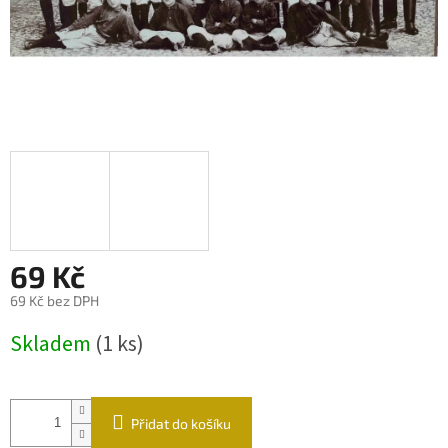
69 Kč
69 Kč bez DPH
Měrná
Skladem
(1 ks)
cena:
Přidat do košíku