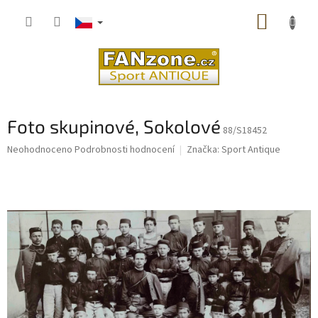
Přejít
NÁKUP
na
obsah
KOŠÍK
Foto skupinové, Sokolové
88/S18452
Průměrné
Neohodnoceno
Podrobnosti hodnocení
Značka:
Sport Antique
hodnocení
produktu
je
0,0
z
5
hvězdiček.