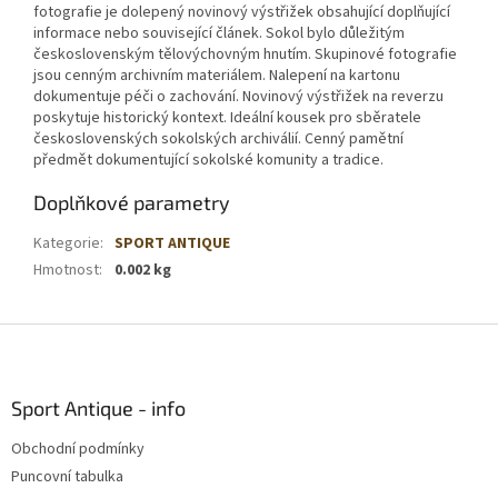
fotografie je dolepený novinový výstřižek obsahující doplňující
informace nebo související článek. Sokol bylo důležitým
československým tělovýchovným hnutím. Skupinové fotografie
jsou cenným archivním materiálem. Nalepení na kartonu
dokumentuje péči o zachování. Novinový výstřižek na reverzu
poskytuje historický kontext. Ideální kousek pro sběratele
československých sokolských archiválií. Cenný pamětní
předmět dokumentující sokolské komunity a tradice.
Doplňkové parametry
Kategorie
:
SPORT ANTIQUE
Hmotnost
:
0.002 kg
Z
á
p
a
Sport Antique - info
t
Obchodní podmínky
í
Puncovní tabulka