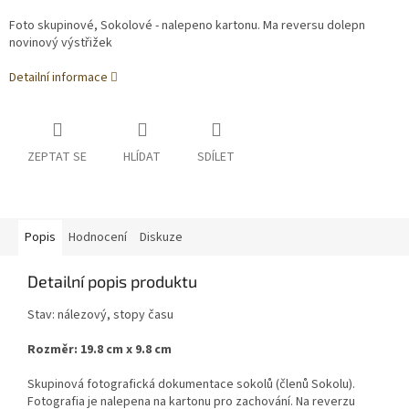
Foto skupinové, Sokolové - nalepeno kartonu. Ma reversu dolepn
novinový výstřižek
Detailní informace
ZEPTAT SE
HLÍDAT
SDÍLET
Popis
Hodnocení
Diskuze
Detailní popis produktu
Stav: nálezový, stopy času
Rozměr: 19.8 cm x 9.8 cm
Skupinová fotografická dokumentace sokolů (členů Sokolu).
Fotografia je nalepena na kartonu pro zachování. Na reverzu