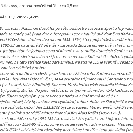
: Nálezový, drobná znwčištění DU, cca 0,5 mm
ěr: 15,1 cm x 7,4 cm
Dr. Jaroslav Hausman deset let po této události v časopisu Sport a hry naps
ada se tehdy odbývala dne 2. listopadu 1892 v Kaulichově domě na Karlov
lendáři českého studentstva na rok 1893–1894, který pojednává o událostec
1892/93, se na straně 27 píše, že v listopadu 1892 se konaly dvě valné hrom
4. (ta byla řádná a jednalo se na ní hlavně o autoritářství starších členů) a 14
ednával se návrh na oslavu stých narozenin Jana Kollára). O založení cyklis
u není na této stránce kalendáře zmínka. Na straně 115 je však již uvedeno,
založen cyklistický odbor.
ichův dům na Novém Městě pražském čp. 285 (na rohu Karlova náměstí č.21
azské ulice, dnes Odborů, č.17) se ve skutečnosti jmenoval U Červeného zvo
 (ve 14. stol. také V Podhrbí). Koncem 19. století jej však vlastnila Helena K
byl později zbořen. Na jeho místě se dnes tyčí nová moderní bílá kachlíkov
ným číslem popisným, pouze vchod z Karlova náměstí má nové č.19.
ejném měsíci, kdy byl ustanoven cyklistický odbor, došlo ve Slavii ještě k je
avé události, neboť dne 5.11.1892 byl za předsedu literárně-řečnické Slavie
mný politik a pozdější ministr financí
JUDr. Alois Rašín (1867-1923).
co kalendář na roky 1893-1894 se o slávistické cyklistice zmiňuje jen letmo,
ndář na roky 1894-95 již podrobně popisuje všechny zdary cyklistů. Mezi sed
spěšnějšími slávistickými závodníky nacházíme i medika Jana Jánského (187