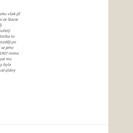
oku však již
i ze Slavie
j
siřelý
 Volba to
Později po
 se jeho
 1907 mimo
ázal mu
y byla
val plány