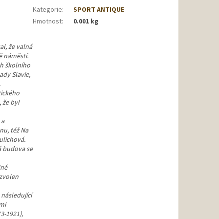
Kategorie
:
SPORT ANTIQUE
Hmotnost
:
0.001 kg
al, že valná
ě náměstí.
h školního
ady Slavie,
.
tického
 že byl
 a
nu, též Na
aulichová.
á budova se
dné
 zvolen
 následující
mi
3-1921),