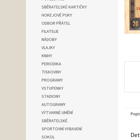
n
SBĚRATELSKÉ KARTIČKY
e
HOKEJOVÉ PUKY
l
ODBOR PŘÁTEL
FILATELIE
NÁDOBY
VLAJKY
KNIHY
PERIODIKA
TISKOVINY
PROGRAMY
VSTUPENKY
STADIONY
AUTOGRAMY
VÝTVARNÉ UMĚNÍ
Popi
SBĚRATELSKÉ
SPORTOVNÍ VYBAVENÍ
Det
SOKOL