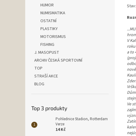
HUMOR
Stav
NUMISMATIKA
Rozm
OSTATNÍ
PLASTIKY
...MU
hrom
MOTORISMUS
V Ka
FISHING
roku 
a to 
J. MASOPUST
(proj
ARCHIV ČESKÁ SPORTOVNÍ
odbor
TOP
nově 
Kaul
STRAŠÍ AKCE
Zder
BLOG
Vršku
Dům 
stej
Ve st
Top 3 produkty
zajím
význa
Pohlednice Stadion, Rotterdam
Zatím
Verze
kale
14 Kč
nejú