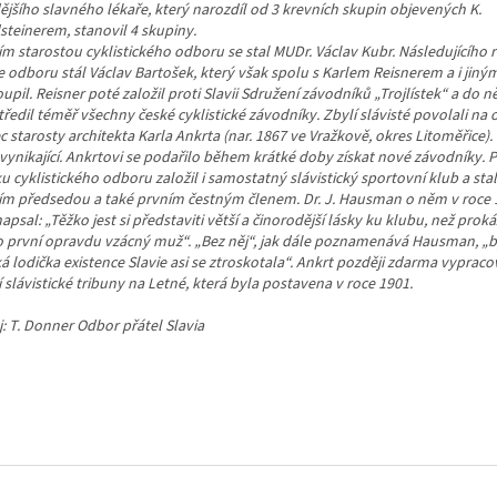
ějšího slavného lékaře, který narozdíl od 3 krevních skupin objevených K.
steinerem, stanovil 4 skupiny.
m starostou cyklistického odboru se stal MUDr. Václav Kubr. Následujícího r
e odboru stál Václav Bartošek, který však spolu s Karlem Reisnerem a i jiným
upil. Reisner poté založil proti Slavii Sdružení závodníků „Trojlístek“ a do ně
ředil téměř všechny české cyklistické závodníky. Zbylí slávisté povolali na o
c starosty architekta Karla Ankrta (nar. 1867 ve Vražkově, okres Litoměřice).
vynikající. Ankrtovi se podařilo během krátké doby získat nové závodníky. 
u cyklistického odboru založil i samostatný slávistický sportovní klub a stal
ím předsedou a také prvním čestným členem. Dr. J. Hausman o něm v roce
napsal: „Těžko jest si představiti větší a činorodější lásky ku klubu, než prok
o první opravdu vzácný muž“. „Bez něj“, jak dále poznamenává Hausman, „b
á lodička existence Slavie asi se ztroskotala“. Ankrt později zdarma vypraco
 slávistické tribuny na Letné, která byla postavena v roce 1901.
: T. Donner Odbor přátel Slavia