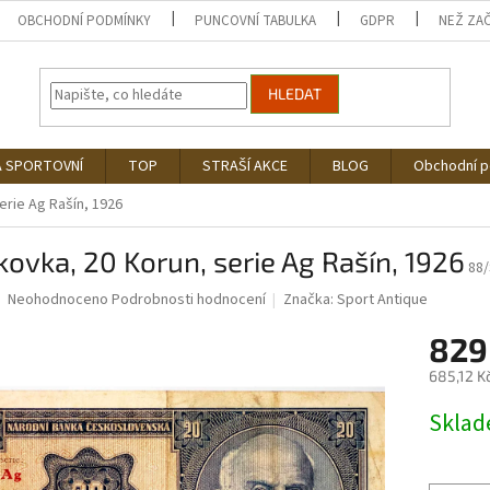
OBCHODNÍ PODMÍNKY
PUNCOVNÍ TABULKA
GDPR
NEŽ ZA
HLEDAT
Á SPORTOVNÍ
TOP
STRAŠÍ AKCE
BLOG
Obchodní 
erie Ag Rašín, 1926
ovka, 20 Korun, serie Ag Rašín, 1926
88
Průměrné
Neohodnoceno
Podrobnosti hodnocení
Značka:
Sport Antique
hodnocení
produktu
829
je
685,12 K
0,0
z
Měrná
Skla
5
cena:
hvězdiček.