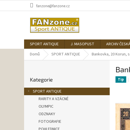
Přejít
fanzone@fanzone.cz
na
obsah
SPORT ANTIQUE
J. MASOPUST
ARCHIV ČESK
Domů
SPORT ANTIQUE
Bankovka, 20 Korun, s
P
Bank
o
Přeskočit
s
Kategorie
kategorie
Tip
t
r
SPORT ANTIQUE
a
RARITY A VZÁCNÉ
n
OLYMPIC
n
í
ODZNAKY
p
FOTOGRAFIE
a
POHLEDNICE