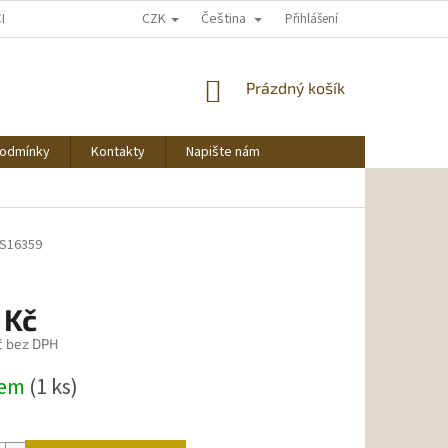
CZK
Čeština
ČNU NAKUPOVAT
Přihlášení
NÁKUPNÍ
Prázdný košík
KOŠÍK
podmínky
Kontakty
Napište nám
/S16359
 Kč
č bez DPH
dem
(1 ks)