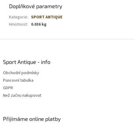
Doplňkové parametry
Kategorie
:
SPORT ANTIQUE
Hmotnost
:
0.036 kg
Z
á
p
a
Sport Antique - info
t
Obchodní podmínky
í
Puncovní tabulka
GDPR
Než začnu nakupovat
Přijímáme online platby