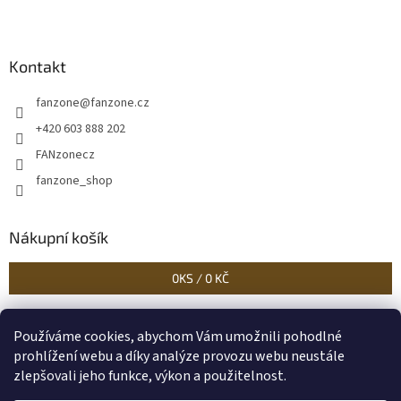
Kontakt
fanzone
@
fanzone.cz
+420 603 888 202
FANzonecz
fanzone_shop
Nákupní košík
0
KS /
0 KČ
Používáme cookies, abychom Vám umožnili pohodlné
Historické dokumenty
Linoryty - nástěnky
Blog Sportantique.cz
prohlížení webu a díky analýze provozu webu neustále
zlepšovali jeho funkce, výkon a použitelnost.