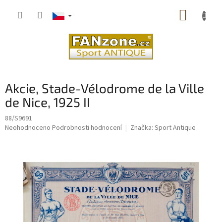
Přejít
NÁKUP
na
obsah
KOŠÍK
Akcie, Stade-Vélodrome de la Ville
de Nice, 1925 II
88/S9691
Průměrné
Neohodnoceno
Podrobnosti hodnocení
Značka:
Sport Antique
hodnocení
produktu
je
0,0
z
5
hvězdiček.