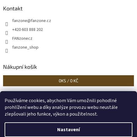
Kontakt
fanzone
@
fanzone.cz
+420 603 888 202
FANzonecz
fanzone_shop
Nákupní košík
0
KS /
0 KČ
Používáme cookies, abychom Vám umožnili pohodlné
Historické dokumenty
Linoryty - nástěnky
Blog Sportantique.cz
prohlížení webu a díky analýze provozu webu neustále
zlepšovali jeho funkce, výkon a použitelnost.
Nastavení
Vytvořil Shoptet