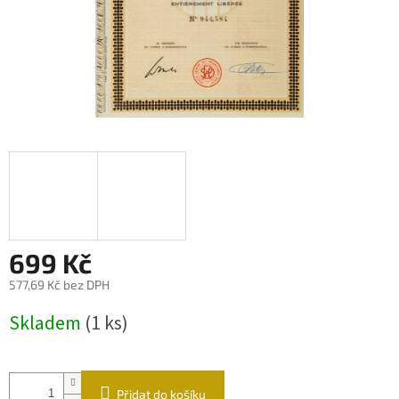
699 Kč
577,69 Kč bez DPH
Měrná
Skladem
(1 ks)
cena:
Přidat do košíku