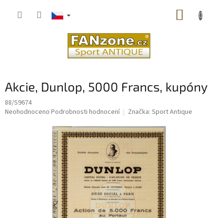
Přejít
NÁKUP
na
obsah
KOŠÍK
Akcie, Dunlop, 5000 Francs, kupóny
88/S9674
Průměrné
Neohodnoceno
Podrobnosti hodnocení
Značka:
Sport Antique
hodnocení
produktu
je
0,0
z
5
hvězdiček.