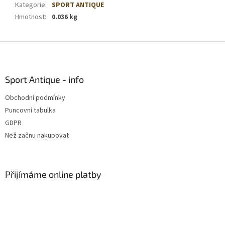
Kategorie
:
SPORT ANTIQUE
Hmotnost
:
0.036 kg
Z
á
p
a
Sport Antique - info
t
Obchodní podmínky
í
Puncovní tabulka
GDPR
Než začnu nakupovat
Přijímáme online platby