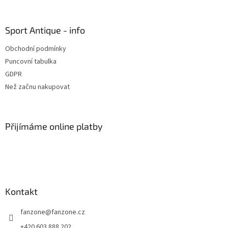
á
p
a
Sport Antique - info
t
Obchodní podmínky
í
Puncovní tabulka
GDPR
Než začnu nakupovat
Přijímáme online platby
Kontakt
fanzone
@
fanzone.cz
+420 603 888 202