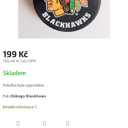
199 Kč
164,46 Kč bez DPH
Měrná
Skladem
cena:
Položka byla vyprodána…
Puk
Chikago Blackhows
Detailní informace