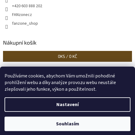
+420 603 888 202
FANzonecz
fanzone_shop
Nákupní košík
0
KS /
0 KČ
Používáme cookies, abychom Vám umožnili pohodlné
Historické dokumenty
Linoryty - nástěnky
Blog Sportantique.cz
prohlížení webu a díky analýze provozu webu neustále
zlepšovali jeho funkce, výkon a použitelnost.
Nastavení
Vytvořil Shoptet
Souhlasím
Copyright 2026
FANzone
. Všechna práva vyhrazena.