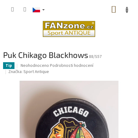
Přejít
NÁKUP
na
obsah
KOŠÍK
Puk Chikago Blackhows
88/S57
Průměrné
Neohodnoceno
Podrobnosti hodnocení
Tip
hodnocení
Značka:
Sport Antique
produktu
je
0,0
z
5
hvězdiček.