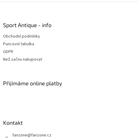
Z
á
p
a
Sport Antique - info
t
Obchodní podmínky
í
Puncovní tabulka
GDPR
Než začnu nakupovat
Přijímáme online platby
Kontakt
fanzone
@
fanzone.cz