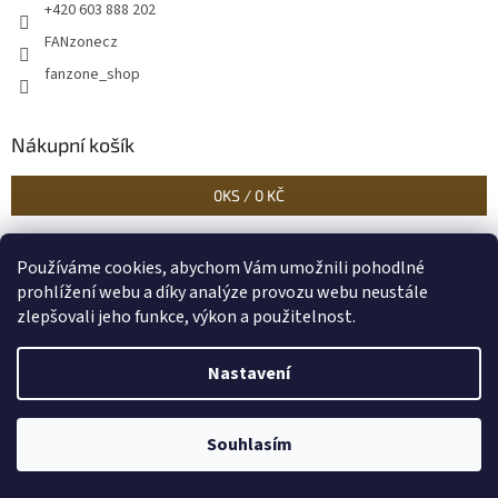
+420 603 888 202
FANzonecz
fanzone_shop
Nákupní košík
0
KS /
0 KČ
Používáme cookies, abychom Vám umožnili pohodlné
Historické dokumenty
Linoryty - nástěnky
Blog Sportantique.cz
prohlížení webu a díky analýze provozu webu neustále
zlepšovali jeho funkce, výkon a použitelnost.
Nastavení
Vytvořil Shoptet
Souhlasím
Copyright 2026
FANzone
. Všechna práva vyhrazena.