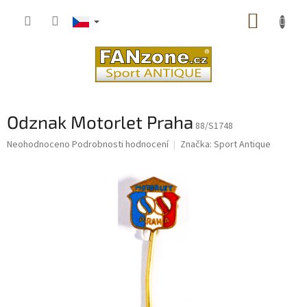
Přejít
NÁKUP
na
obsah
KOŠÍK
Odznak Motorlet Praha
88/S1748
Průměrné
Neohodnoceno
Podrobnosti hodnocení
Značka:
Sport Antique
hodnocení
produktu
je
0,0
z
5
hvězdiček.