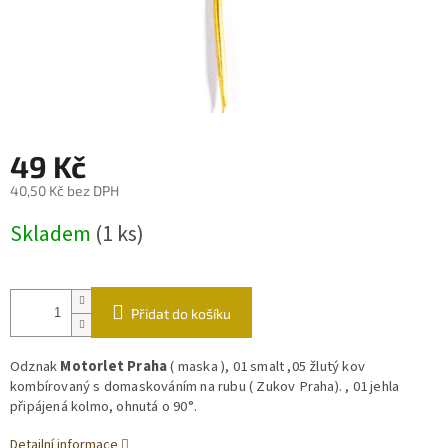
49 Kč
40,50 Kč bez DPH
Měrná
Skladem
(1 ks)
cena:
Přidat do košíku
Odznak
Motorlet Praha
( maska ), 01 smalt ,05 žlutý kov
kombírovaný s domaskováním na rubu ( Zukov Praha). , 01 jehla
připájená kolmo, ohnutá o 90°.
Detailní informace