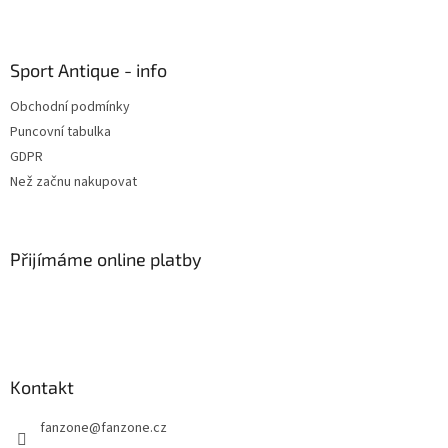
Z
á
p
a
Sport Antique - info
t
Obchodní podmínky
í
Puncovní tabulka
GDPR
Než začnu nakupovat
Přijímáme online platby
Kontakt
fanzone
@
fanzone.cz