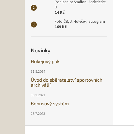
Pohlednice Stadion, Anderlecht
B
14 Kč
Foto ČB, J. Holeček, autogram
169 Kč
Novinky
Hokejový puk
31.5.2024
Úvod do sběratelství sportovních
archiválií
30.9.2023
Bonusový systém
28.7.2023
Z