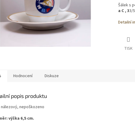
Šálek s 
a C
, 3
3/5
Detailní 
TISK
s
Hodnocení
Diskuze
ailní popis produktu
: nálezový, nepoškozeno
ěr: výška 6,5 cm.