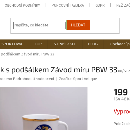
OBCHODNÍ PODMÍNKY
PUNCOVNÍ TABULKA
GDPR
NEŽ ZA
HLEDAT
Á SPORTOVNÍ
TOP
STRAŠÍ AKCE
BLOG
Obchodní 
s podšálkem Závod míru PBW 33
ek s podšálkem Závod míru PBW 33
88/S1
né
noceno
Podrobnosti hodnocení
Značka:
Sport Antique
ní
199
u
164,46 K
Měrná
Vypro
cena:
ek.
Položka 