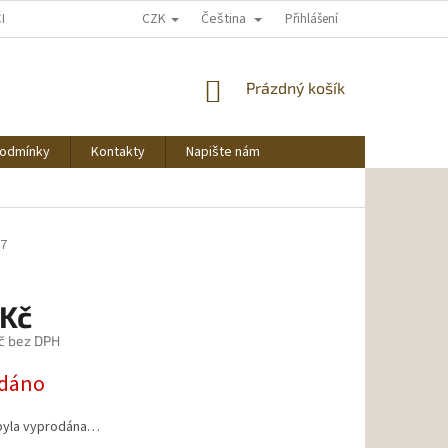
CZK
Čeština
ČNU NAKUPOVAT
Přihlášení
NÁKUPNÍ
Prázdný košík
KOŠÍK
podmínky
Kontakty
Napište nám
27
 Kč
č bez DPH
dáno
byla vyprodána…