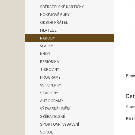
n
SBĚRATELSKÉ KARTIČKY
e
HOKEJOVÉ PUKY
l
ODBOR PŘÁTEL
FILATELIE
NÁDOBY
VLAJKY
KNIHY
PERIODIKA
TISKOVINY
Popi
PROGRAMY
VSTUPENKY
STADIONY
Det
AUTOGRAMY
Stav
VÝTVARNÉ UMĚNÍ
SBĚRATELSKÉ
Rozm
SPORTOVNÍ VYBAVENÍ
SOKOL