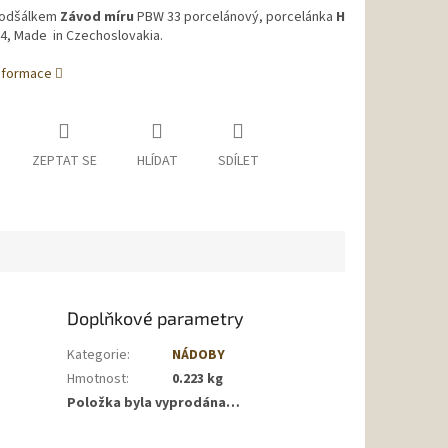
podšálkem
Závod míru
PBW 33 porcelánový, porcelánka
H
4, Made in Czechoslovakia.
informace
ZEPTAT SE
HLÍDAT
SDÍLET
Doplňkové parametry
Kategorie
:
NÁDOBY
Hmotnost
:
0.223 kg
Položka byla vyprodána…