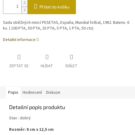
Přidat do košíku
Sada oběžných mincí PESETAS, Espaňa, Mundial fotbal, 1982. Baleno. 6
ks. ( 100 PTA, 50 PTA, 25 PTA, 5 PTA, 1 PTA, 50 cts)
Detailní informace
ZEPTAT SE
HLÍDAT
SDÍLET
Popis
Hodnocení
Diskuze
Detailní popis produktu
Stav : dobrý
Rozměr: 8 cm x 12,5 cm