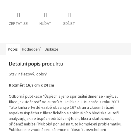
ZEPTAT SE
HLÍDAT
SDÍLET
Popis
Hodnocení
Diskuze
Detailní popis produktu
Stav: nálezový, dobrý
Rozměr: 16,7 cm x 24 cm
Odborná publikace "Úspěch a jeho spirituální dimenze - mýtus,
fikce, skutečnost" od autorů M. Jelínka a J. Kuchaře z roku 2007.
Tato kniha v tvrdé vazbě obsahuje 167 stran a zkoumá různé
aspekty úspěchu z filosofického a spirituálního hlediska. Autoři
analyzují, jak se úspěch odráží v mýtech, fikci a skutečnosti,
přičemž nabízejí hluboký pohled na tuto komplexní problematiku.
Publikace je vhodná pro zájemce o filosofii, psychologii