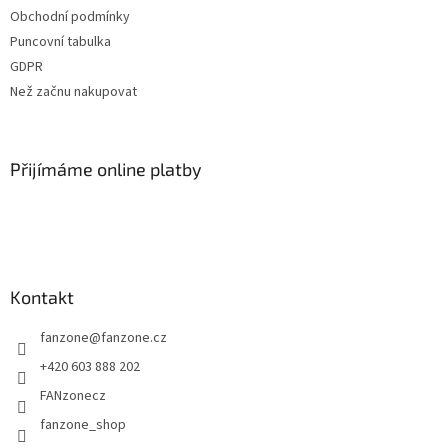
t
Obchodní podmínky
í
Puncovní tabulka
GDPR
Než začnu nakupovat
Přijímáme online platby
Kontakt
fanzone
@
fanzone.cz
+420 603 888 202
FANzonecz
fanzone_shop