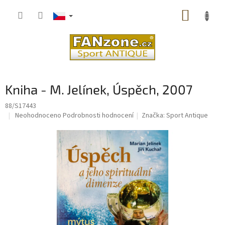
Přejít
NÁKUP
na
obsah
KOŠÍK
Kniha - M. Jelínek, Úspěch, 2007
88/S17443
Průměrné
Neohodnoceno
Podrobnosti hodnocení
Značka:
Sport Antique
hodnocení
produktu
je
0,0
z
5
hvězdiček.