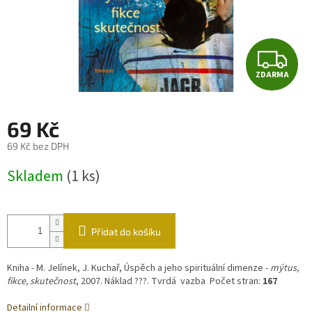
Z
ZDARMA
D
A
69 Kč
R
69 Kč bez DPH
Měrná
M
Skladem
(1 ks)
cena:
A
Přidat do košíku
Kniha - M. Jelínek, J. Kuchař, Úspěch a jeho spirituální dimenze -
mýtus,
fikce, skutečnost
, 2007. Náklad ???. Tvrdá vazba Počet stran:
167
Detailní informace