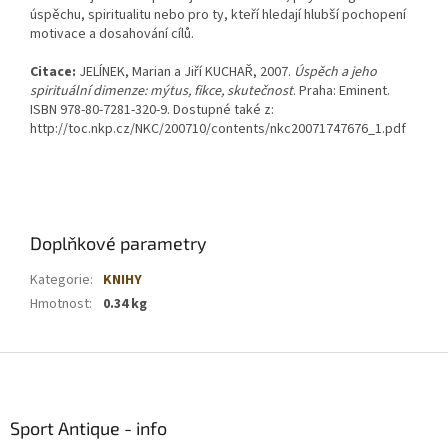
úspěchu, spiritualitu nebo pro ty, kteří hledají hlubší pochopení
motivace a dosahování cílů.
Citace:
JELÍNEK, Marian a Jiří KUCHAŘ, 2007.
Úspěch a jeho
spirituální dimenze: mýtus, fikce, skutečnost
. Praha: Eminent.
ISBN 978-80-7281-320-9. Dostupné také z:
http://toc.nkp.cz/NKC/200710/contents/nkc20071747676_1.pdf
Doplňkové parametry
Kategorie
:
KNIHY
Hmotnost
:
0.34 kg
Z
á
p
a
Sport Antique - info