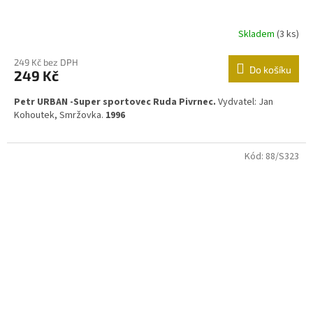
Skladem
(3 ks)
249 Kč bez DPH
Do košíku
249 Kč
Petr URBAN -Super sportovec Ruda Pivrnec.
Vydvatel: Jan
Kohoutek, Smržovka.
1996
Kód:
88/S323