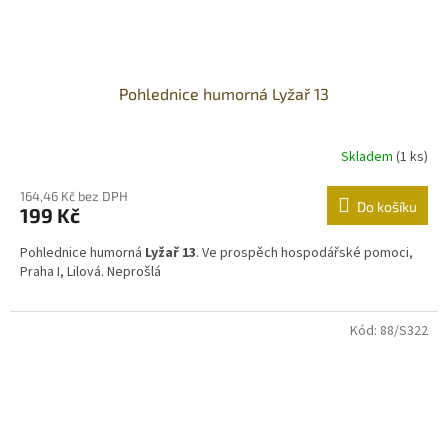
Pohlednice humorná Lyžař 13
Skladem
(1 ks)
164,46 Kč bez DPH
Do košíku
199 Kč
Pohlednice humorná
Lyžař 13
. Ve prospěch hospodářské pomoci,
Praha I, Lilová. Neprošlá
Kód:
88/S322