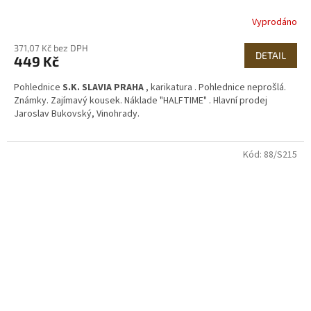
Vyprodáno
371,07 Kč bez DPH
DETAIL
449 Kč
Pohlednice
S.K. SLAVIA PRAHA
, karikatura . Pohlednice neprošlá.
Známky. Zajímavý kousek. Náklade "HALFTIME" . Hlavní prodej
Jaroslav Bukovský, Vinohrady.
Kód:
88/S215