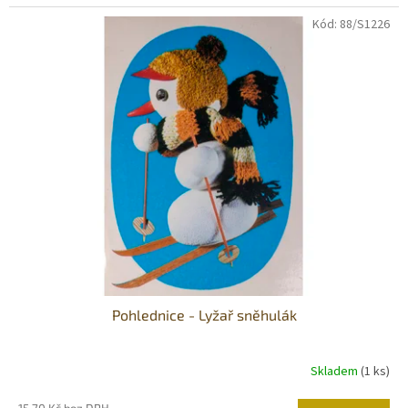
Kód:
88/S1226
Pohlednice - Lyžař sněhulák
Skladem
(1 ks)
15,70 Kč bez DPH