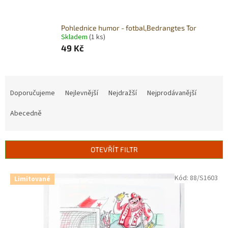
Pohlednice humor - fotbal,Bedrangtes Tor
Skladem
(1 ks)
49 Kč
Ř
a
Doporučujeme
Nejlevnější
Nejdražší
Nejprodávanější
z
e
Abecedně
n
í
p
OTEVŘÍT FILTR
r
o
V
Kód:
88/S1603
Limitované
d
ý
u
p
k
i
t
s
ů