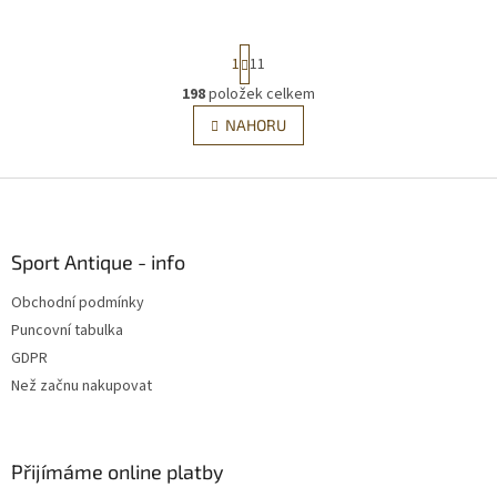
S
1
11
t
r
198
položek celkem
O
á
v
NAHORU
n
l
k
á
o
v
Z
d
á
a
á
n
c
p
í
í
a
Sport Antique - info
p
t
r
Obchodní podmínky
í
v
Puncovní tabulka
k
y
GDPR
v
Než začnu nakupovat
ý
p
i
s
Přijímáme online platby
u