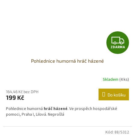
Z
ZDARMA
D
Pohlednice humorná hráč házené
A
R
Skladem
(4 ks)
M
164,46 Kč bez DPH
Do košíku
199 Kč
A
Pohlednice humorná
hráč házené
. Ve prospěch hospodářské
pomoci, Praha I, Lilová. Neprošlá
Kód:
88/S312