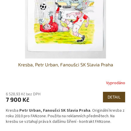
p
r
o
d
u
k
t
ů
Kresba, Petr Urban, Fanoušci SK Slavia Praha
Vyprodáno
6 528,93 Kč bez DPH
DETAIL
7 900 Kč
Kresba
Petr Urban, Fanoušci SK Slavia Praha
. Originální kresba z
roku 2010 pro FANzone. Použita na reklamních předmětech. Na
kresbu se vztahují práva k dalšímu šíření - kontrakt FANzone.