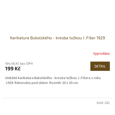
Karikatura Bukolského - kresba tužkou J .Fišer 1929
Vyprodáno
164,46 Kč bez DPH
DETAIL
199 Kč
Unikátní karikatura Bukolského - kresba tužkou J .Fišera z roku
1929. Rámováno pod sklem. Rozměr 20 x 30 cm.
Kód:
181