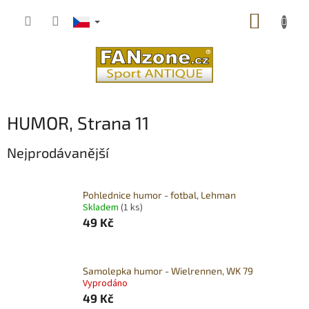
Přejít
NÁKUP
na
obsah
KOŠÍK
HUMOR
, Strana 11
Nejprodávanější
Pohlednice humor - fotbal, Lehman
Skladem
(1 ks)
49 Kč
Samolepka humor - Wielrennen, WK 79
Vyprodáno
49 Kč