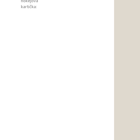
hokejová
kartička
: