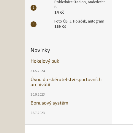
Pohlednice Stadion, Anderlecht
B
14 Kč
Foto ČB, J. Holeček, autogram
169 Kč
Novinky
Hokejový puk
31.5.2024
Úvod do sběratelství sportovních
archiválií
30.9.2023
Bonusový systém
28.7.2023
Z