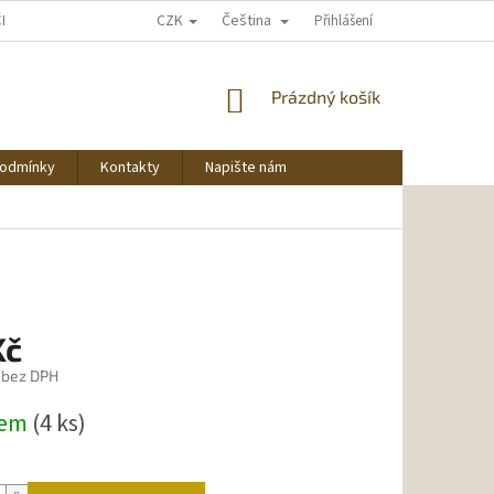
CZK
Čeština
ČNU NAKUPOVAT
Přihlášení
NÁKUPNÍ
Prázdný košík
KOŠÍK
podmínky
Kontakty
Napište nám
Kč
 bez DPH
dem
(4 ks)