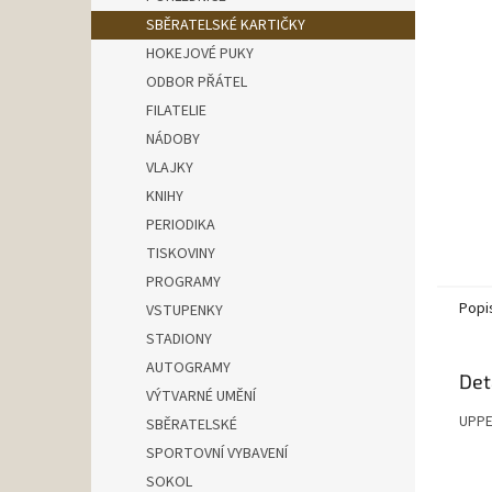
n
SBĚRATELSKÉ KARTIČKY
e
HOKEJOVÉ PUKY
l
ODBOR PŘÁTEL
FILATELIE
NÁDOBY
VLAJKY
KNIHY
PERIODIKA
TISKOVINY
PROGRAMY
Popi
VSTUPENKY
STADIONY
AUTOGRAMY
Det
VÝTVARNÉ UMĚNÍ
UPPE
SBĚRATELSKÉ
SPORTOVNÍ VYBAVENÍ
SOKOL