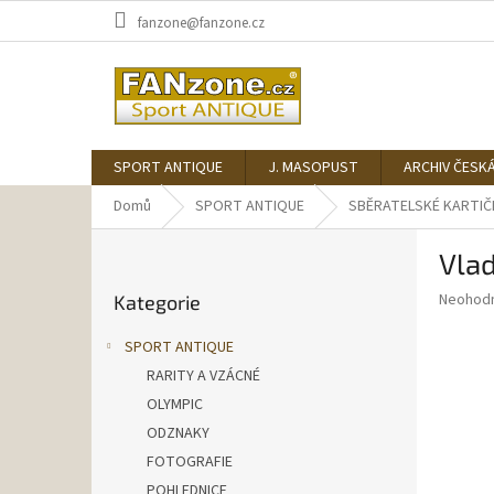
Přejít
fanzone@fanzone.cz
na
obsah
SPORT ANTIQUE
J. MASOPUST
ARCHIV ČESK
Domů
SPORT ANTIQUE
SBĚRATELSKÉ KARTIČ
P
Vlad
o
Přeskočit
s
Průměr
Neohod
Kategorie
kategorie
t
hodnoce
r
produkt
SPORT ANTIQUE
a
je
RARITY A VZÁCNÉ
0,0
n
z
OLYMPIC
n
5
í
ODZNAKY
hvězdič
p
FOTOGRAFIE
a
POHLEDNICE