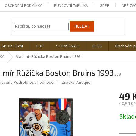
OBCHODNÍ PODMÍNKY
PUNCOVNÍ TABULKA
GDPR
NEŽ ZA
HLEDAT
Á SPORTOVNÍ
TOP
STRAŠÍ AKCE
BLOG
Obchodní 
KY
Vladimír Růžička Boston Bruins 1993
imír Růžička Boston Bruins 1993
358
né
noceno
Podrobnosti hodnocení
Značka:
Antique
ní
49 
u
40,50 Kč
Měrná
Skla
cena:
ek.