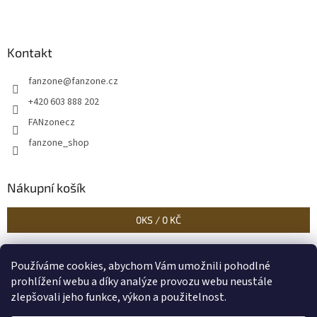
Kontakt
fanzone
@
fanzone.cz
+420 603 888 202
FANzonecz
fanzone_shop
Nákupní košík
0
KS /
0 KČ
Používáme cookies, abychom Vám umožnili pohodlné
Historické dokumenty
Linoryty - nástěnky
Blog Sportantique.cz
prohlížení webu a díky analýze provozu webu neustále
zlepšovali jeho funkce, výkon a použitelnost.