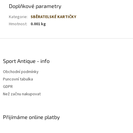
Doplňkové parametry
Kategorie
:
SBĚRATELSKÉ KARTIČKY
Hmotnost
:
0.001 kg
Z
á
p
a
Sport Antique - info
t
Obchodní podmínky
í
Puncovní tabulka
GDPR
Než začnu nakupovat
Přijímáme online platby