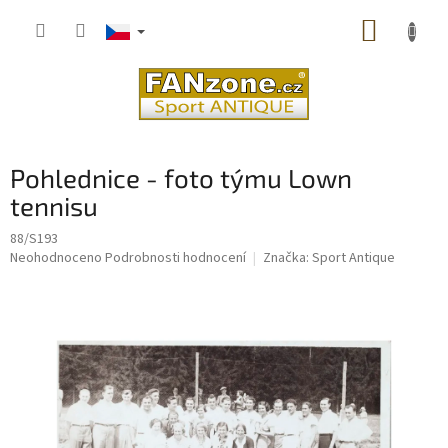
Přejít
NÁKUP
na
obsah
KOŠÍK
Pohlednice - foto týmu Lown
tennisu
88/S193
Průměrné
Neohodnoceno
Podrobnosti hodnocení
Značka:
Sport Antique
hodnocení
produktu
je
0,0
z
5
hvězdiček.