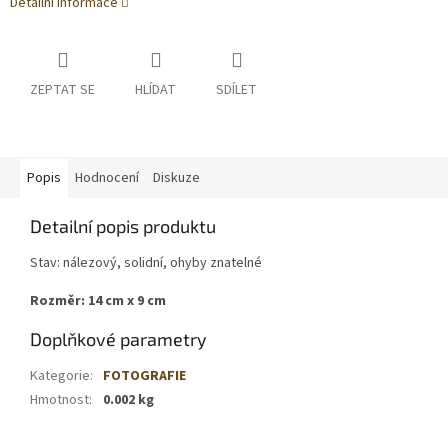
Detailní informace
ZEPTAT SE
HLÍDAT
SDÍLET
Popis
Hodnocení
Diskuze
Detailní popis produktu
Stav: nálezový, solidní, ohyby znatelné
Rozměr: 14 cm x 9 cm
Doplňkové parametry
Kategorie
:
FOTOGRAFIE
Hmotnost
:
0.002 kg