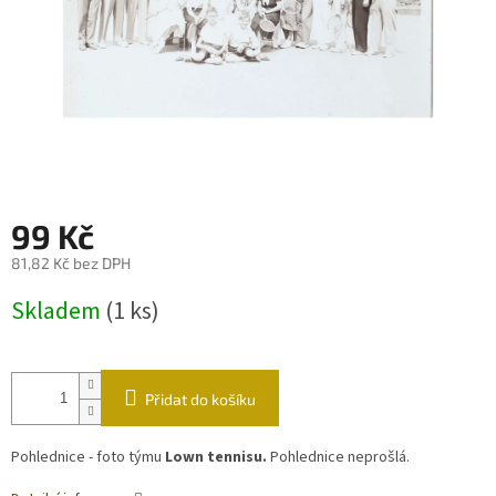
99 Kč
81,82 Kč bez DPH
Měrná
Skladem
(1 ks)
cena:
Přidat do košíku
Pohlednice - foto týmu
Lown tennisu.
Pohlednice neprošlá.