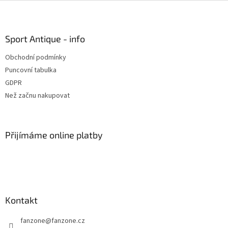
Z
á
p
a
Sport Antique - info
t
Obchodní podmínky
í
Puncovní tabulka
GDPR
Než začnu nakupovat
Přijímáme online platby
Kontakt
fanzone
@
fanzone.cz