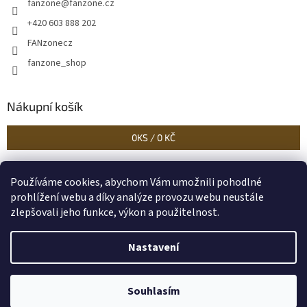
fanzone
@
fanzone.cz
+420 603 888 202
FANzonecz
fanzone_shop
Nákupní košík
0
KS /
0 KČ
Používáme cookies, abychom Vám umožnili pohodlné
Historické dokumenty
Linoryty - nástěnky
Blog Sportantique.cz
prohlížení webu a díky analýze provozu webu neustále
zlepšovali jeho funkce, výkon a použitelnost.
Nastavení
Vytvořil Shoptet
Souhlasím
Copyright 2026
FANzone
. Všechna práva vyhrazena.