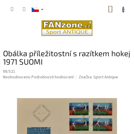
Přejít
NÁKUP
na
obsah
KOŠÍK
Obálka příležitostní s razítkem hokej
1971 SUOMI
88/S21
Průměrné
Neohodnoceno
Podrobnosti hodnocení
Značka:
Sport Antique
hodnocení
produktu
je
0,0
z
5
hvězdiček.