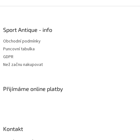
Z
á
p
a
Sport Antique - info
t
Obchodní podmínky
í
Puncovní tabulka
GDPR
Než začnu nakupovat
Přijímáme online platby
Kontakt