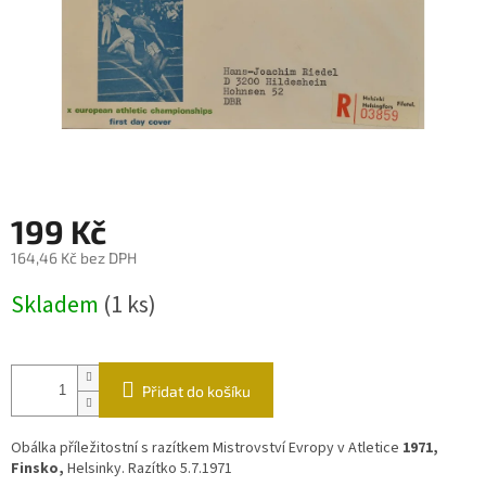
199 Kč
164,46 Kč bez DPH
Měrná
Skladem
(1 ks)
cena:
Přidat do košíku
Obálka příležitostní s razítkem Mistrovství Evropy v Atletice
1971,
Finsko,
Helsinky. Razítko 5.7.1971