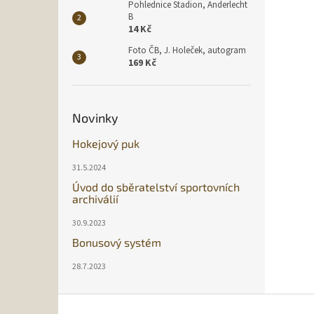
Pohlednice Stadion, Anderlecht
B
14 Kč
Foto ČB, J. Holeček, autogram
169 Kč
Novinky
Hokejový puk
31.5.2024
Úvod do sběratelství sportovních
archiválií
30.9.2023
Bonusový systém
28.7.2023
Z