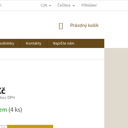
CZK
Čeština
ČNU NAKUPOVAT
Přihlášení
NÁKUPNÍ
Prázdný košík
KOŠÍK
podmínky
Kontakty
Napište nám
Kč
 bez DPH
dem
(4 ks)