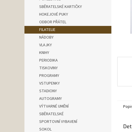
n
SBĚRATELSKÉ KARTIČKY
e
HOKEJOVÉ PUKY
l
ODBOR PŘÁTEL
FILATELIE
NÁDOBY
VLAJKY
KNIHY
PERIODIKA
TISKOVINY
PROGRAMY
VSTUPENKY
STADIONY
AUTOGRAMY
VÝTVARNÉ UMĚNÍ
Popi
SBĚRATELSKÉ
SPORTOVNÍ VYBAVENÍ
Det
SOKOL