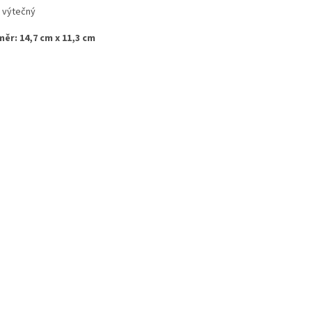
: výtečný
ěr: 14,7 cm x 11,3 cm