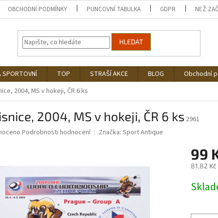
OBCHODNÍ PODMÍNKY
PUNCOVNÍ TABULKA
GDPR
NEŽ ZA
HLEDAT
Á SPORTOVNÍ
TOP
STRAŠÍ AKCE
BLOG
Obchodní 
ice, 2004, MS v hokeji, ČR 6 ks
snice, 2004, MS v hokeji, ČR 6 ks
2961
né
noceno
Podrobnosti hodnocení
Značka:
Sport Antique
ní
99 
u
81,82 Kč
Měrná
Skla
cena:
ek.