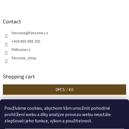
Contact
fanzone
@
fanzone.cz
+420 603 888 202
FANzonecz
fanzone_shop
Shopping cart
0
PCS /
€0
Používáme cookies, abychom Vám umožnili pohodlné
Historické dokumenty
Linoryty - nástěnky
Blog Sportantique.cz
prohlížení webu a díky analýze provozu webu neustále
zlepšovali jeho funkce, výkon a použitelnost.