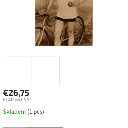
€26,75
€22,11 excl. VAT
Measure
Skladem
(1 pcs)
price: