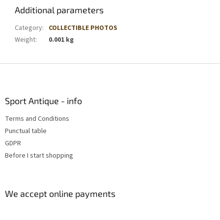
Additional parameters
Category
:
COLLECTIBLE PHOTOS
Weight
:
0.001 kg
F
o
o
t
Sport Antique - info
e
Terms and Conditions
r
Punctual table
GDPR
Before I start shopping
We accept online payments