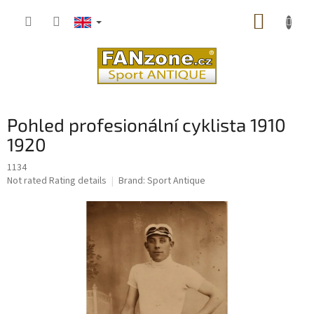
Skip
SHOPP
to
content
CART
Pohled profesionální cyklista 1910
1920
1134
The
Not rated
Rating details
Brand:
Sport Antique
average
product
rating
is
0,0
out
of
5
stars.