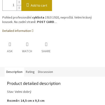
Add to cart
Pohled profesionální
cyklista
1910 1920, neprošlá. Velmi krásný
kousek. Na zadní straně:
POST CARD
....
Detailed information
ASK
WATCH
SHARE
Description
Rating
Discussion
Product detailed description
Stav: Velmi dobrý
Rozměr: 14,5 cm x 9,5 cm